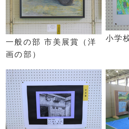
小学
一般の部 市美展賞（洋
画の部）