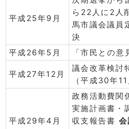
ら22人に2
平成25年9月
馬市議会議員
決
平成26年5月
「市民との意
議会改革検討
平成27年12月
（平成30年1
政務活動費関
実施計画書・
平成29年4月
収支報告書
会