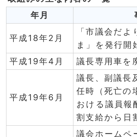
年月
「市議会だよ
平成18年2月
ま」を発行開
平成19年4月
議長専用車を
議長、副議長
任時（死亡の
平成19年6月
おける議員報
割支給から日
議会ホームペ