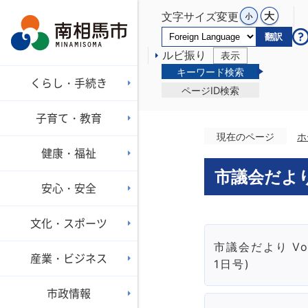
文字サイズ変更
翻訳
ルビ振り
表示
キーワード検索
くらし・手続き
ページID検索
子育て・教育
現在のページ
ホ
健康・福祉
市議会だよ
安心・安全
文化・スポーツ
市議会だより Vo
産業・ビジネス
1日号)
市政情報