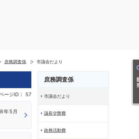
庶務調査係
市議会だより
目的
庶務調査係
ページID：
57
市議会だより
和8年5月
議長交際費
政務活動費