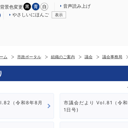
音声読み上げ
背景色変更
やさしいにほんご
表示
ーム
市政ポータル
組織のご案内
議会
議会事務局
り
l.82（令和8年8月
市議会だより Vol.81（令
1日号)