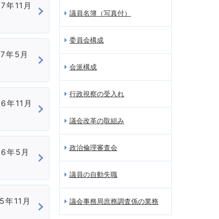
7年11月
議員名簿（写真付）
委員会構成
和7年5月
会派構成
行政視察の受入れ
6年11月
議会改革の取組み
政治倫理審査会
和6年5月
議員の自動失職
5年11月
議会事務局庶務調査係の業務