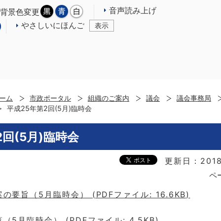
音声読み上げ
背景色変更
やさしいにほんご
表示
ーム
市政ポータル
組織のご案内
議会
議会事務局
平成25年第2回(5月)臨時会
2回(5月)臨時会
更新日：201
ペ
要旨（5月臨時会） (PDFファイル: 16.6KB)
5月臨時会） (PDFファイル: 4.5KB)