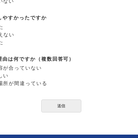
いない
しやすかったですか
た
えない
た
理由は何ですか（複数回答可）
容が合っていない
しい
場所が間違っている