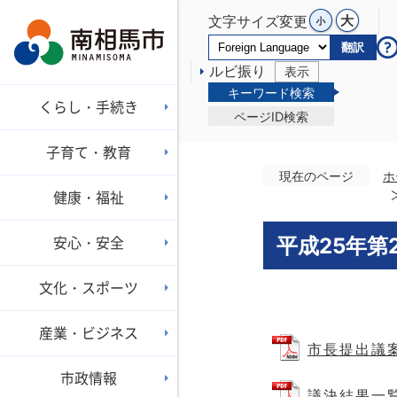
文字サイズ変更
翻訳
ルビ振り
表示
キーワード検索
くらし・手続き
ページID検索
子育て・教育
現在のページ
ホ
健康・福祉
安心・安全
平成25年第
文化・スポーツ
産業・ビジネス
市長提出議案の
市政情報
議決結果一覧（