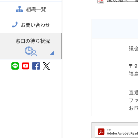
組織一覧
お問い合わせ
窓口の待ち状況
議
〒9
福
直通
ファ
お