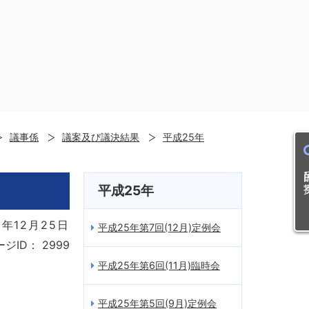
議事係
議案及び議決結果
平成25年
目的
平成25年
8年12月25日
平成25年第7回(12月)定例会
ージID：
2999
平成25年第6回(11月)臨時会
平成25年第5回(9月)定例会