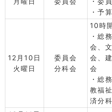
月曜日
委員会
・委
・予
10時
・総
会、
12月10日
委員会
会、
火曜日
分科会
会
・総
教福
済分