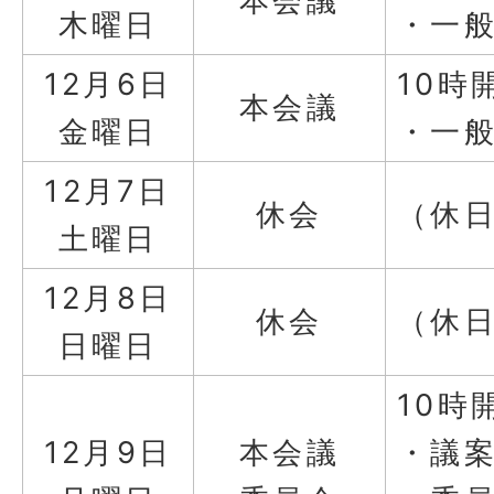
本会議
木曜日
・一
12月6日
10時
本会議
金曜日
・一
12月7日
休会
（休
土曜日
12月8日
休会
（休
日曜日
10時
12月9日
本会議
・議