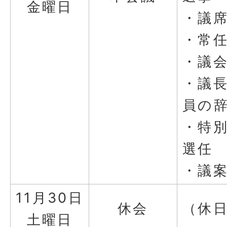
金曜日
・議
・常
・議
・議
員の
・特
選任
・議
11月30日
休会
（休
土曜日