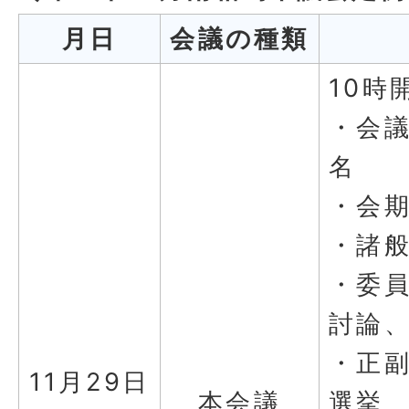
月日
会議の種類
10時
・会
名
・会
・諸
・委
討論
・正
11月29日
本会議
選挙