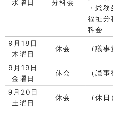
水曜日
分科会
・総務
福祉分
科会
9月18日
休会
（議事
木曜日
9月19日
休会
（議事
金曜日
9月20日
休会
（休日
土曜日