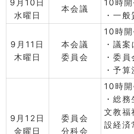
9月10日
10時
本会議
水曜日
・一般
10時
9月11日
本会議
・議案
木曜日
委員会
・委員
・予算
10時
・総務
文教福
9月12日
委員会
設経済
金曜日
分科会