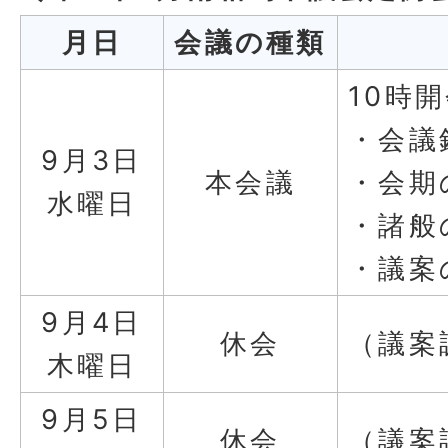
月日
会議の種類
10時
・会議
9月3日
本会議
・会期
水曜日
・諸般
・議案
9月4日
休会
（議案
木曜日
9月5日
休会
（議案