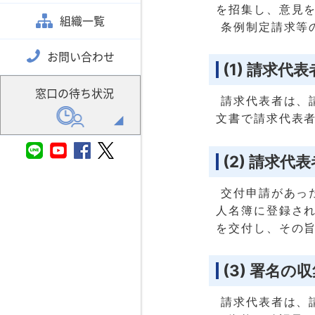
を招集し、意見
組織一覧
条例制定請求等
お問い合わせ
(1) 請求
窓口の待ち状況
請求代表者は、
文書で請求代表
(2) 請求
交付申請があっ
人名簿に登録さ
を交付し、その
(3) 署名の
請求代表者は、