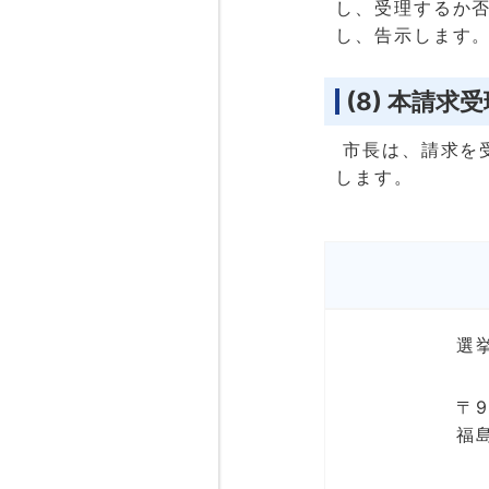
し、受理するか
し、告示します
(8) 本請求
市長は、請求を
します。
選
〒9
福