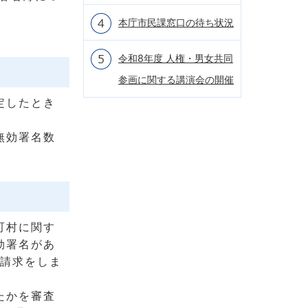
本庁市民課窓口の待ち状況
令和8年度 人権・男女共同
参画に関する講演会の開催
定したとき
無効署名数
町村に関す
効署名があ
の請求をしま
たかを審査