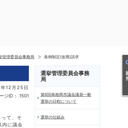
挙管理委員会事務局
条例制定(改廃)請求
目的
選挙管理委員会事務
局
8年12月25日
第6回南相馬市議会議員一般
ージID：
1501
選挙の日程について
もって、そ
選挙の仕組み
以内に議会