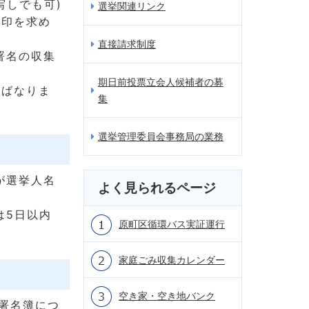
写しでも可)
選挙関連リンク
押印を求め
直接請求制度
署名の収集
期日前投票立会人候補者の募
ればなりま
集
選挙管理委員会事務局の業務
が選挙人名
よく見られるページ
は5日以内
原町区循環バス実証運行
家庭ごみ収集カレンダー
空き家・空き地バンク
署名簿につ