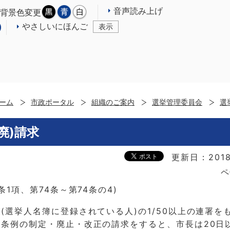
音声読み上げ
背景色変更
やさしいにほんご
表示
ーム
市政ポータル
組織のご案内
選挙管理委員会
選
廃)請求
更新日：201
ペ
条1項、第74条～第74条の4)
(選挙人名簿に登録されている人)の1/50以上の連署を
条例の制定・廃止・改正の請求をすると、市長は20日