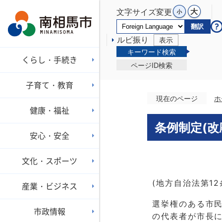
文字サイズ変更
翻訳
ルビ振り
表示
キーワード検索
くらし・手続き
ページID検索
子育て・教育
現在のページ
ホ
健康・福祉
条例制定(改
安心・安全
文化・スポーツ
(地方自治法第12
産業・ビジネス
選挙権のある市民
市政情報
の代表者が市長に