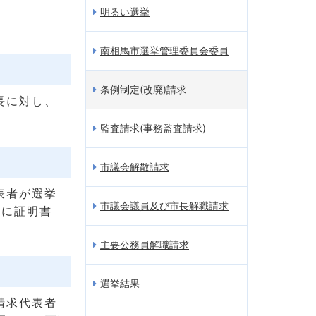
明るい選挙
南相馬市選挙管理委員会委員
条例制定(改廃)請求
長に対し、
監査請求(事務監査請求)
市議会解散請求
表者が選挙
市議会議員及び市長解職請求
者に証明書
主要公務員解職請求
選挙結果
請求代表者