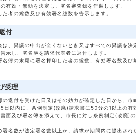
名の有効・無効を決定し、署名審査録を作製します。
した者の総数及び有効署名総数を告示します。
の返付
会は、異議の申出が全くないとき又はすべての異議を決
を告示し、署名簿を請求代表者に返付します。
署名簿の末尾に署名押印した者の総数、有効署名数及び
及び受理
簿の返付を受けた日又はその効力が確定した日から、市
5日以内に、条例制定(改廃)請求書に50分の1以上の有
書面及び署名簿を添えて、市長に対し条例制定(改廃)
の署名数が法定署名数以上か、請求が期間内に提出され