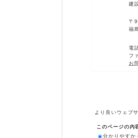
建
〒9
福
電話
ファ
お
より良いウェブ
このページの内
分かりやすか