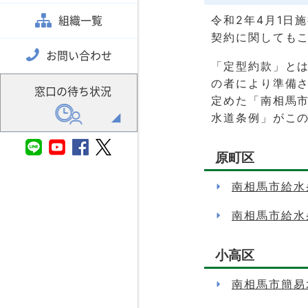
組織一覧
令和2年4月1日
契約に関しても
お問い合わせ
「定型約款」と
の者により準備
窓口の待ち状況
定めた「南相馬
水道条例」がこ
原町区
南相馬市給水
南相馬市給水
小高区
南相馬市簡易