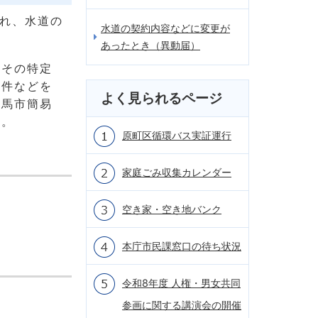
され、水道の
水道の契約内容などに変更が
あったとき（異動届）
てその特定
条件などを
よく見られるページ
相馬市簡易
い。
原町区循環バス実証運行
家庭ごみ収集カレンダー
空き家・空き地バンク
本庁市民課窓口の待ち状況
令和8年度 人権・男女共同
参画に関する講演会の開催