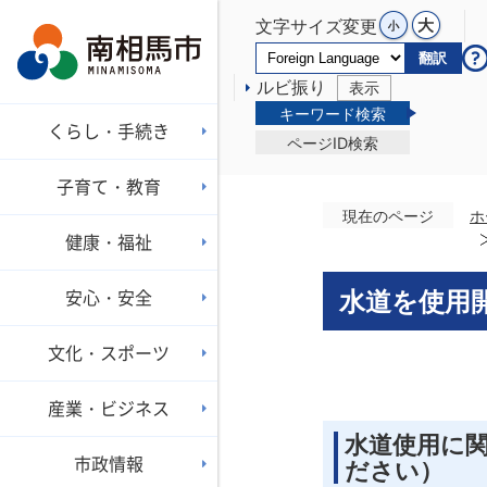
文字サイズ変更
翻訳
ルビ振り
表示
キーワード検索
くらし・手続き
ページID検索
子育て・教育
現在のページ
ホ
健康・福祉
安心・安全
水道を使用
文化・スポーツ
産業・ビジネス
水道使用に
市政情報
ださい）