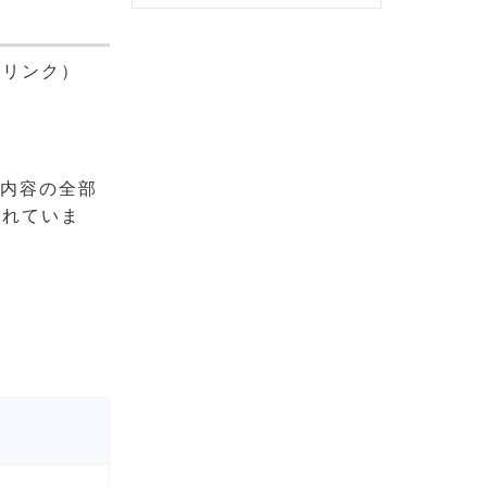
部リンク）
て内容の全部
されていま