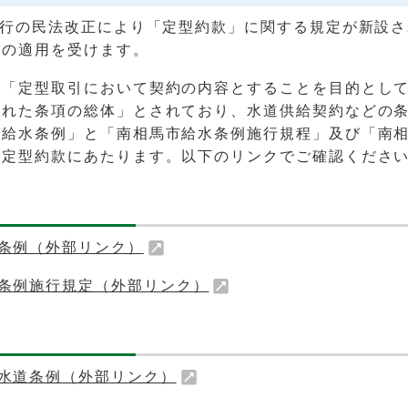
施行の民法改正により「定型約款」に関する規定が新設
この適用を受けます。
は「定型取引において契約の内容とすることを目的とし
された条項の総体」とされており、水道供給契約などの
市給水条例」と「南相馬市給水条例施行規程」及び「南
の定型約款にあたります。以下のリンクでご確認くださ
条例（外部リンク）
条例施行規定（外部リンク）
水道条例（外部リンク）