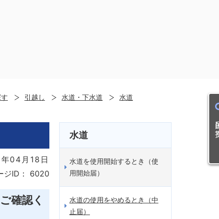
探す
引越し
水道・下水道
水道
目的
水道
年04月18日
水道を使用開始するとき（使
用開始届）
ージID：
6020
にご確認く
水道の使用をやめるとき（中
止届）