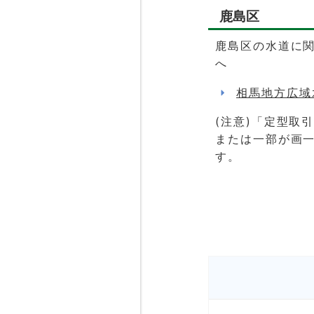
鹿島区
鹿島区の水道に
へ
相馬地方広域
(注意)「定型取
または一部が画
す。