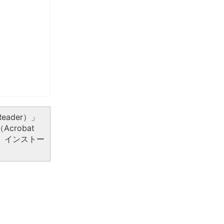
eader）」
crobat
、インストー