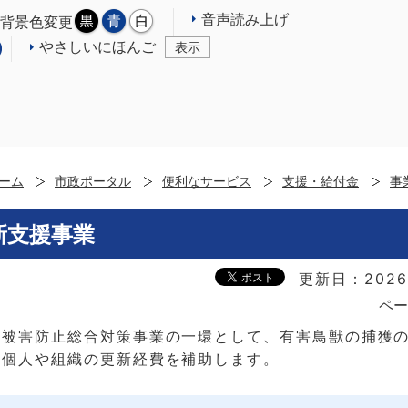
音声読み上げ
背景色変更
やさしいにほんご
表示
ーム
市政ポータル
便利なサービス
支援・給付金
事
新支援事業
更新日：2026
ペー
獣被害防止総合対策事業の一環として、有害鳥獣の捕獲
た個人や組織の更新経費を補助します。