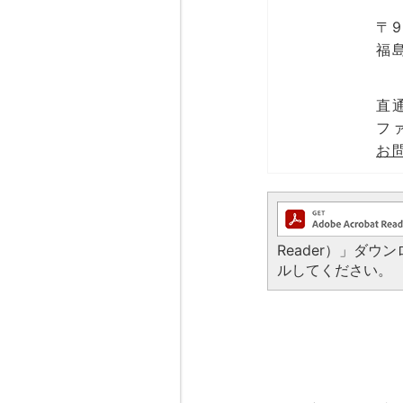
〒9
福
直通
ファ
お
Reader）」ダ
ルしてください。