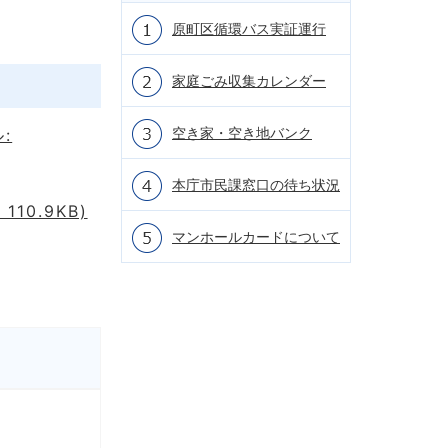
原町区循環バス実証運行
家庭ごみ収集カレンダー
空き家・空き地バンク
:
本庁市民課窓口の待ち状況
0.9KB)
マンホールカードについて