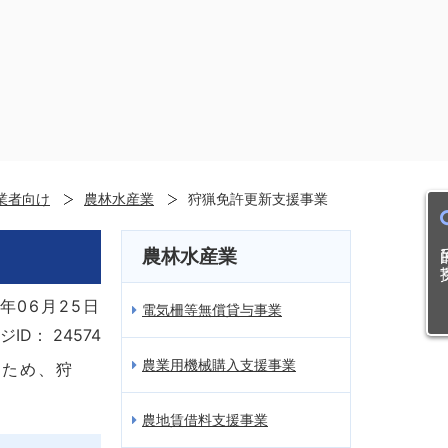
業者向け
農林水産業
狩猟免許更新支援事業
目的
農林水産業
年06月25日
電気柵等無償貸与事業
ジID：
24574
農業用機械購入支援事業
のため、狩
農地賃借料支援事業