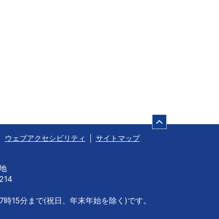
ページの先頭
ウェブアクセシビリティ
サイトマップ
番地
214
7時15分まで
(祝日、年末年始を除く)です。