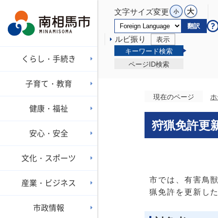
文字サイズ変更
翻訳
ルビ振り
表示
キーワード検索
くらし・手続き
ページID検索
子育て・教育
現在のページ
ホ
健康・福祉
狩猟免許更
安心・安全
文化・スポーツ
市では、有害鳥
産業・ビジネス
猟免許を更新し
市政情報