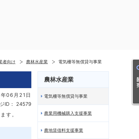
業者向け
農林水産業
電気柵等無償貸与事業
目的
農林水産業
年06月21日
電気柵等無償貸与事業
ジID：
24579
農業用機械購入支援事業
します。
農地賃借料支援事業