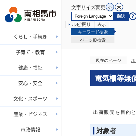
文字サイズ変更
翻訳
ルビ振り
表示
キーワード検索
くらし・手続き
ページID検索
子育て・教育
現在のページ
ホ
健康・福祉
電気柵等無
安心・安全
文化・スポーツ
出荷販売を目的
産業・ビジネス
市政情報
対象者