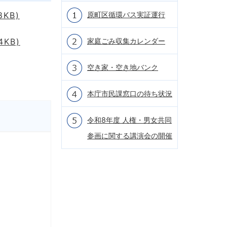
原町区循環バス実証運行
KB)
KB)
家庭ごみ収集カレンダー
空き家・空き地バンク
本庁市民課窓口の待ち状況
令和8年度 人権・男女共同
参画に関する講演会の開催