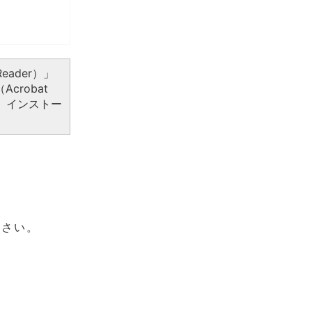
eader）」
crobat
、インストー
ださい。