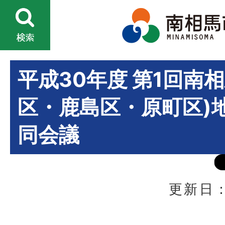
平成30年度 第1回南
区・鹿島区・原町区)
同会議
更新日：