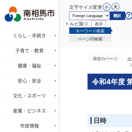
文字サイズ変更
翻訳
ルビ振り
表示
キーワード検索
くらし・手続き
ページID検索
子育て・教育
現在のページ
ホ
健康・福祉
安心・安全
令和4年度 
文化・スポーツ
産業・ビジネス
日時
市政情報