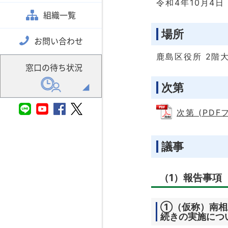
令和4年10月4日
組織一覧
場所
お問い合わせ
鹿島区役所 2階
窓口の待ち状況
次第
次第 (PDFフ
議事
（1）報告事項
①（仮称）南相
続きの実施につ