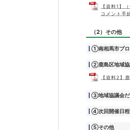
【資料1】
コメント手続
（2）その他
①南相馬市プロ
②鹿島区地域協
【資料2】鹿
③地域協議会だ
④次回開催日程
⑤その他