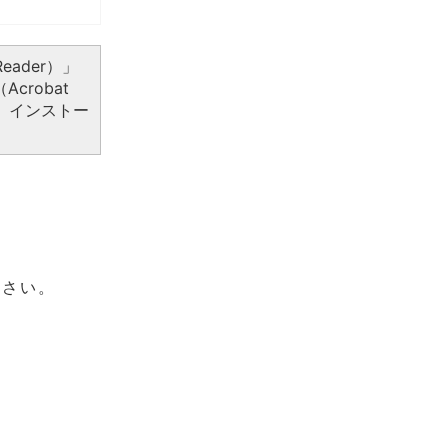
eader）」
crobat
、インストー
ださい。