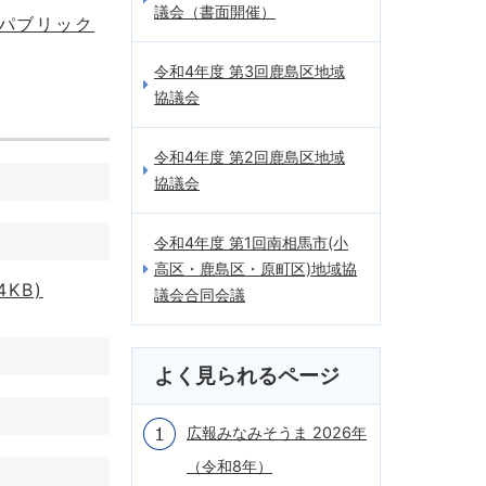
議会（書面開催）
パブリック
令和4年度 第3回鹿島区地域
協議会
令和4年度 第2回鹿島区地域
協議会
令和4年度 第1回南相馬市(小
高区・鹿島区・原町区)地域協
KB)
議会合同会議
よく見られるページ
広報みなみそうま 2026年
（令和8年）