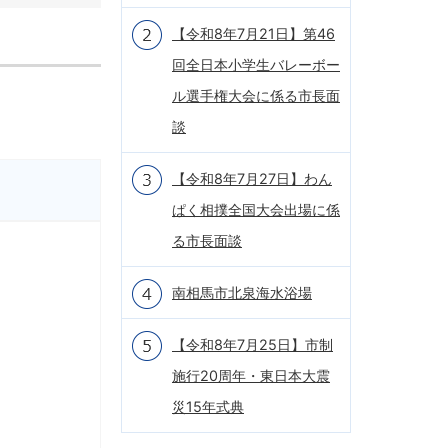
【令和8年7月21日】第46
回全日本小学生バレーボー
ル選手権大会に係る市長面
談
【令和8年7月27日】わん
ぱく相撲全国大会出場に係
る市長面談
南相馬市北泉海水浴場
【令和8年7月25日】市制
施行20周年・東日本大震
災15年式典