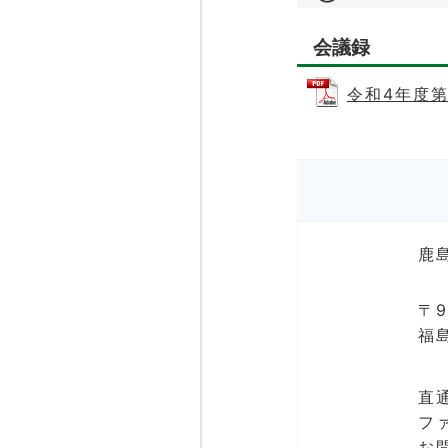
会議録
令和4年度第
鹿
〒9
福
直通
ファ
お