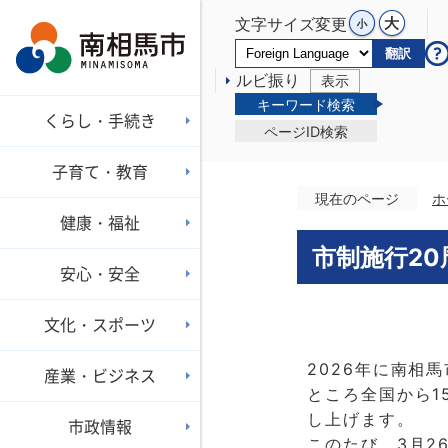
文字サイズ変更
翻訳
ルビ振り
表示
キーワード検索
くらし・手続き
ページID検索
子育て・教育
現在のページ
ホ
健康・福祉
市制施行2
安心・安全
文化・スポーツ
2026年に南相
産業・ビジネス
ところ全国から1
し上げます。
市政情報
このたび、3月2