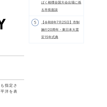
ぱく相撲全国大会出場に係
る市長面談
【令和8年7月25日】市制
施行20周年・東日本大震
災15年式典
にも指定さ
太平洋を表