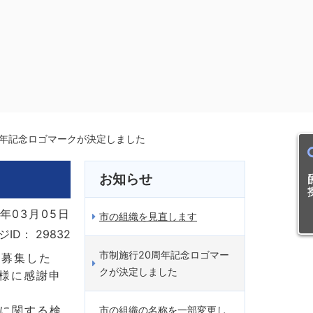
周年記念ロゴマークが決定しました
目的
お知らせ
年03月05日
市の組織を見直します
ジID：
29832
市制施行20周年記念ロゴマー
を募集した
クが決定しました
皆様に感謝申
業に関する検
市の組織の名称を一部変更し