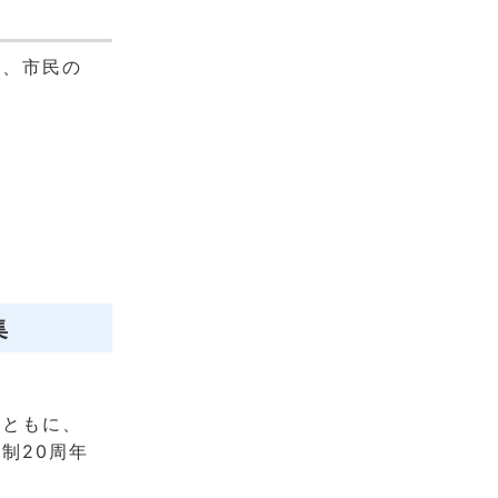
か、市民の
集
とともに、
制20周年