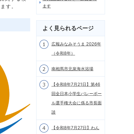
ます
します。
よく見られるページ
広報みなみそうま 2026年
（令和8年）
南相馬市北泉海水浴場
【令和8年7月21日】第46
回全日本小学生バレーボー
ル選手権大会に係る市長面
談
【令和8年7月27日】わん