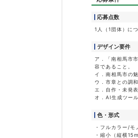
応募点数
1人（1団体）に
デザイン要件
ア．「南相馬市市
容であること。
イ．南相馬市の
ウ．市章との調
エ．自作・未発
オ．AI生成ツー
色・形式
・フルカラー/モ
・縮小（縦横15