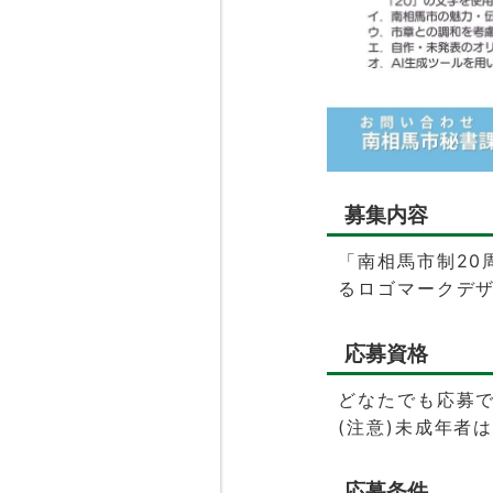
募集内容
「南相馬市制20
るロゴマークデ
応募資格
どなたでも応募
(注意)未成年者
応募条件