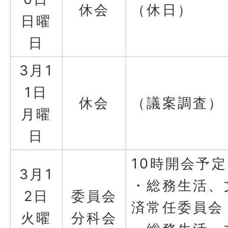
休会
（休日）
日曜
日
3月1
1日
休会
（議案調査）
月曜
日
10時開会予定
3月1
・総務生活、
2日
委員会
済常任委員会
火曜
分科会