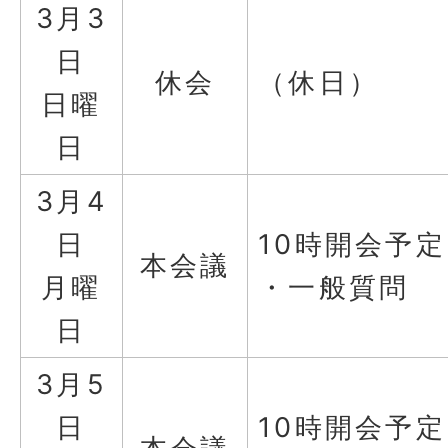
3月3
日
休会
（休日）
日曜
日
3月4
日
10時開会予定
本会議
月曜
・一般質問
日
3月5
日
10時開会予定