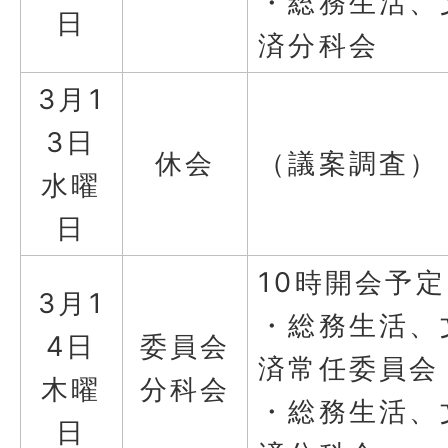
・総務生活、
日
済分科会
3月1
3日
休会
（議案調査）
水曜
日
10時開会予定
3月1
・総務生活、
4日
委員会
済常任委員会
木曜
分科会
・総務生活、
日