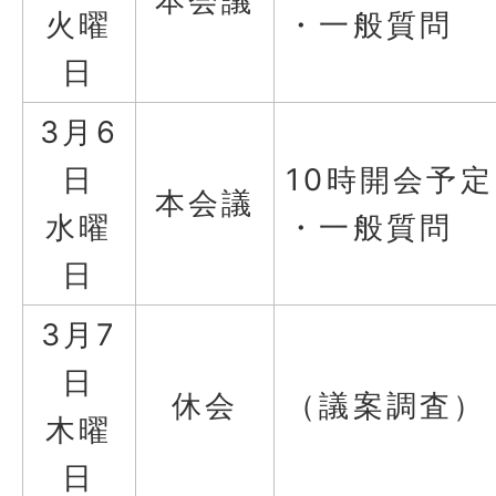
本会議
火曜
・一般質問
日
3月6
日
10時開会予定
本会議
水曜
・一般質問
日
3月7
日
休会
（議案調査）
木曜
日