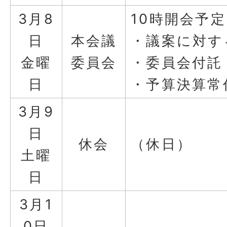
3月8
10時開会予定
日
本会議
・議案に対す
金曜
委員会
・委員会付託
日
・予算決算常
3月9
日
休会
（休日）
土曜
日
3月1
0日