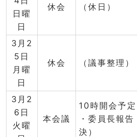
4日
休会
（休日）
日曜
日
3月2
5日
休会
（議事整理）
月曜
日
3月2
10時開会予定
6日
本会議
・委員長報告
火曜
決）