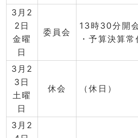
3月2
2日
13時30分開
委員会
金曜
・予算決算常
日
3月2
3日
休会
（休日）
土曜
日
3月2