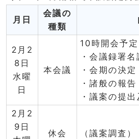
会議の
月日
種類
10時開会予定
2月2
・会議録署名
8日
本会議
・会期の決定
水曜
・諸般の報告
日
・議案の提出
2月2
9日
休会
（議案調査）