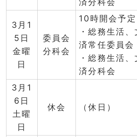
済分科会
10時開会予定
3月1
・総務生活、
5日
委員会
済常任委員会
金曜
分科会
・総務生活、
日
済分科会
3月1
6日
休会
（休日）
土曜
日