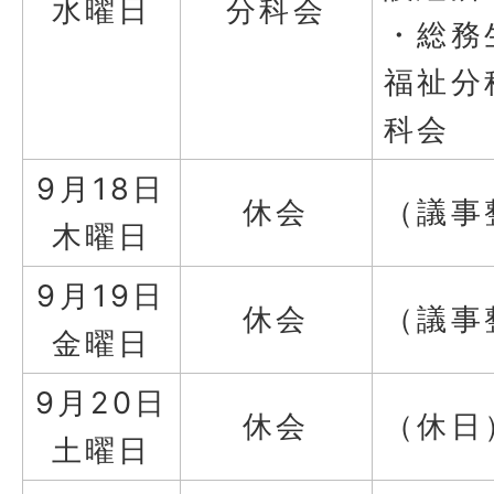
水曜日
分科会
・総務
福祉分
科会
9月18日
休会
（議事
木曜日
9月19日
休会
（議事
金曜日
9月20日
休会
（休日
土曜日