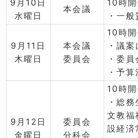
9月10日
10時
本会議
水曜日
・一般
10時
9月11日
本会議
・議案
木曜日
委員会
・委員
・予算
10時
・総務
文教福
9月12日
委員会
設経済
金曜日
分科会