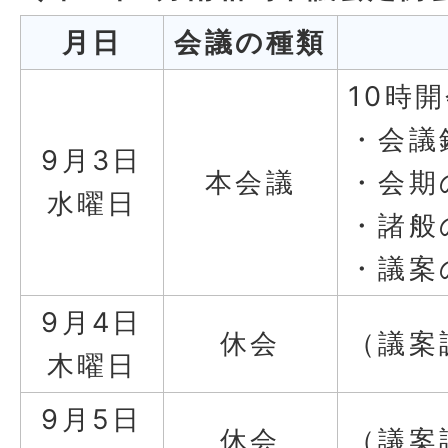
月日
会議の種類
10時
・会議
9月3日
本会議
・会期
水曜日
・諸般
・議案
9月4日
休会
（議案
木曜日
9月5日
休会
（議案