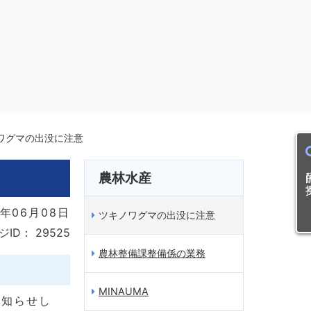
ワグマの出没に注意
目的
農林水産
年06月08日
ツキノワグマの出没に注意
ジID：
29525
農林整備課整備係の業務
MINAUMA
お知らせし