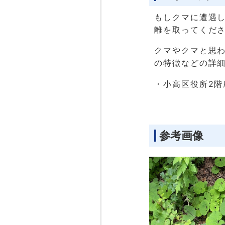
もしクマに遭遇
離を取ってくだ
クマやクマと思
の特徴などの詳
・小高区役所2階農
参考画像