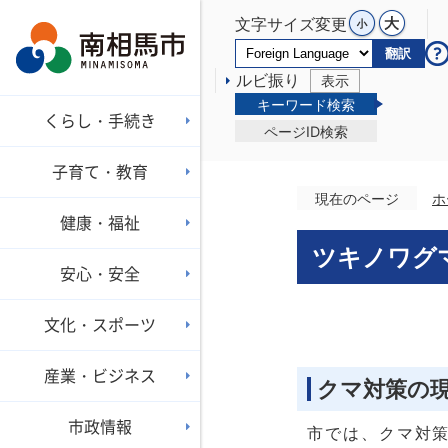
文字サイズ変更
翻訳
ルビ振り
表示
キーワード検索
くらし・手続き
ページID検索
子育て・教育
現在のページ
ホ
健康・福祉
ツキノワグ
安心・安全
文化・スポーツ
産業・ビジネス
クマ対策の
市政情報
市では、クマ対