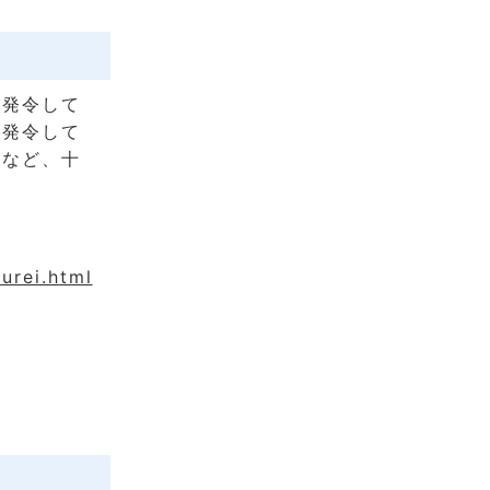
を発令して
が発令して
るなど、十
urei.html