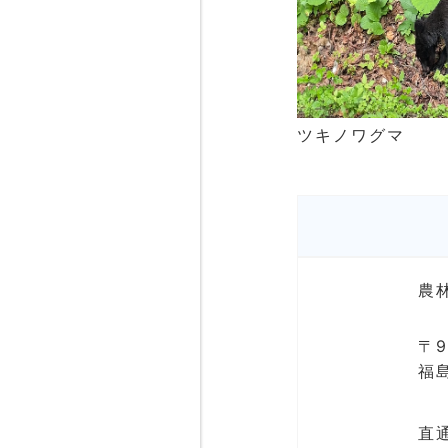
ツキノワグマ
農
〒9
福
直通