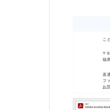
こ
〒9
福
直通
ファ
お