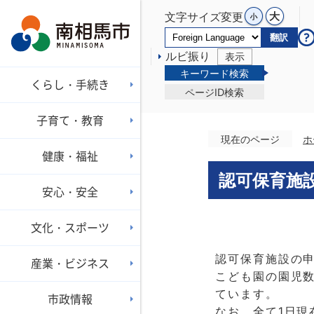
文字サイズ変更
翻訳
ルビ振り
表示
キーワード検索
くらし・手続き
ページID検索
子育て・教育
現在のページ
ホ
健康・福祉
認可保育施
安心・安全
文化・スポーツ
認可保育施設の
産業・ビジネス
こども園の園児
ています。
市政情報
なお、全て1日現