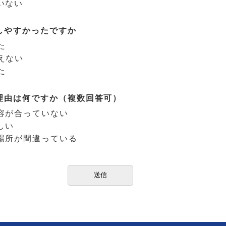
いない
しやすかったですか
た
えない
た
理由は何ですか（複数回答可）
容が合っていない
しい
場所が間違っている