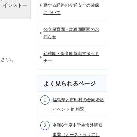
、インストー
動する経路の交通安全の確保
について
公立保育園・幼稚園閉園のお
知らせ
幼稚園・保育園就職支援セミ
ださい。
ナー
よく見られるページ
福島県と市町村の合同婚活
イベント in 相双
令和8年度中学生海外研修
事業（オーストラリア）