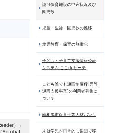
認可保育施設の申込状況及び
園児数
児童・生徒・園児数の推移
幼児教育・保育の無償化
子ども・子育て支援情報公表
システム ここdeサーチ
こども誰でも通園制度(乳児等
通園支援事業)の利用者募集に
ついて
南相馬市保育士等人材バンク
eader）」
未就学児が日常的に集団で移
crobat