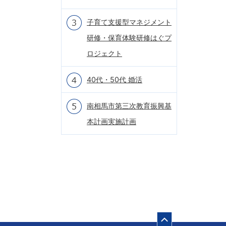
子育て支援型マネジメント
研修・保育体験研修はぐプ
ロジェクト
40代・50代 婚活
南相馬市第三次教育振興基
本計画実施計画
ページの先頭