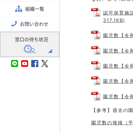
組織一覧
認可保育施設
317.1KB)
お問い合わせ
園児数【令和8
窓口の待ち状況
園児数【令和8
園児数【令和8
園児数【令和8
園児数【令和8
【参考】過去の
園児数の推移（平成