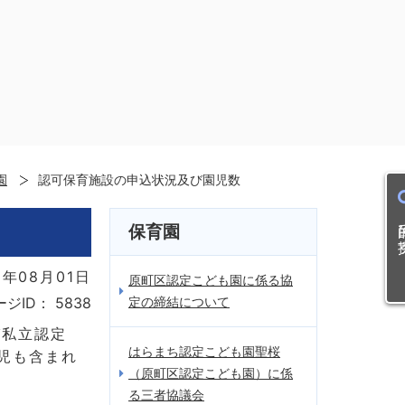
園
認可保育施設の申込状況及び園児数
目的
保育園
年08月01日
原町区認定こども園に係る協
定の締結について
ージID：
5838
び私立認定
はらまち認定こども園聖桜
児も含まれ
（原町区認定こども園）に係
る三者協議会