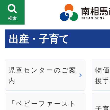
出産・子育て
児童センターのご案
物
内
援
「ベビーファースト
子