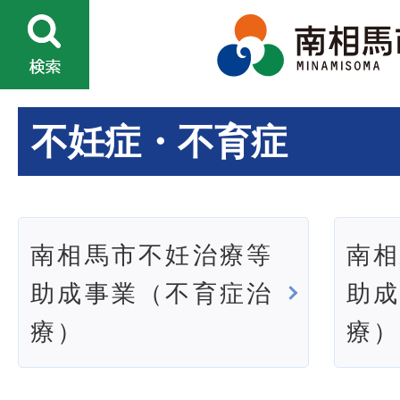
不妊症・不育症
南相馬市不妊治療等
南
助成事業（不育症治
助
療）
療