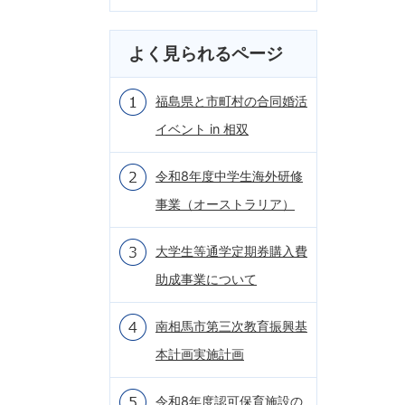
よく見られるページ
福島県と市町村の合同婚活
イベント in 相双
令和8年度中学生海外研修
事業（オーストラリア）
大学生等通学定期券購入費
助成事業について
南相馬市第三次教育振興基
本計画実施計画
令和8年度認可保育施設の