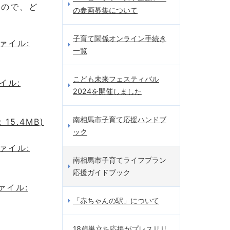
すので、ど
の参画募集について
子育て関係オンライン手続き
ァイル:
一覧
こども未来フェスティバル
イル:
2024を開催しました
南相馬市子育て応援ハンドブ
5.4MB)
ック
ァイル:
南相馬市子育てライフプラン
応援ガイドブック
ァイル:
「赤ちゃんの駅」について
18歳巣立ち応援がプレスリリ