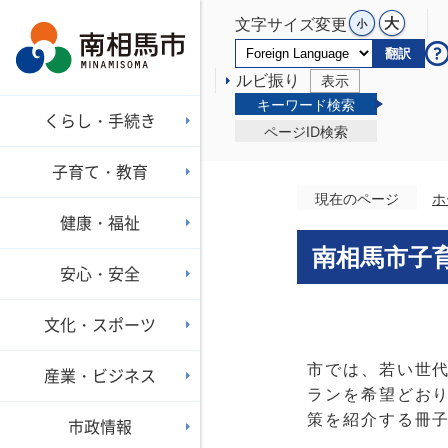
文字サイズ変更
翻訳
ルビ振り
表示
キーワード検索
くらし・手続き
ページID検索
子育て・教育
現在のページ
ホ
健康・福祉
南相馬市子
安心・安全
文化・スポーツ
市では、若い世
産業・ビジネス
ランを希望どお
策を紹介する冊
市政情報