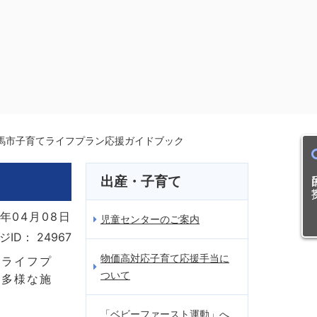
馬市子育てライフプラン応援ガイドブック
目的
出産・子育て
年04月08日
児童センターのご案内
ジID：
24967
物価高対応子育て応援手当に
のライフプ
ついて
や多様な施
「ベビーファースト運動」へ