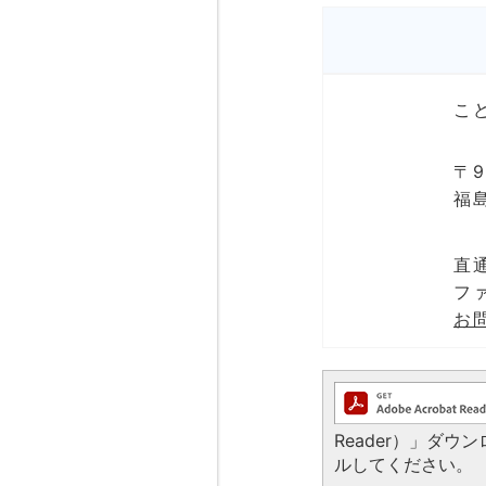
こ
〒9
福
直通
ファ
お
Reader）」ダ
ルしてください。