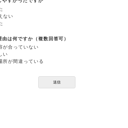
しやすかったですか
た
えない
た
理由は何ですか（複数回答可）
容が合っていない
しい
場所が間違っている