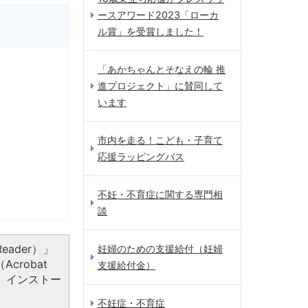
ースアワード2023「ローカ
ル賞」を受賞しました！
「あかちゃんとそなえの輪 推
進プロジェクト」に賛同して
います
市内を走る！こども・子育て
応援ラッピングバス
不妊・不育症に関する専門相
談
eader）」
妊婦のための支援給付（妊婦
crobat
支援給付金）
、インストー
不妊症・不育症