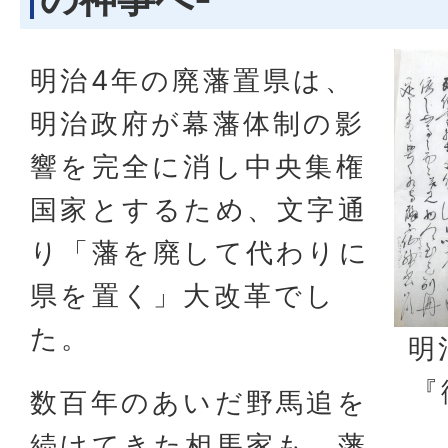
明治4年の廃藩置県は、
明治政府が幕藩体制の影
響を完全に消し中央集権
国家とするため、文字通
り「藩を廃して代わりに
県を置く」大改革でし
た。
明
『
数百年のあいだ野馬追を
続けてきた相馬家も、藩