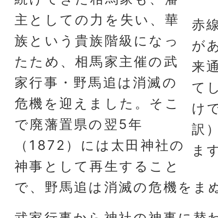
主としての力を失い、華
赤
族という貴族階級になっ
が
たため、相馬家主催の武
来
家行事・野馬追は消滅の
て
危機を迎えました。そこ
け
で廃藩置県の翌5年
訳
（1872）には太田神社の
ま
神事として再生すること
で、野馬追は消滅の危機をま
武家行事から神社の神事に替