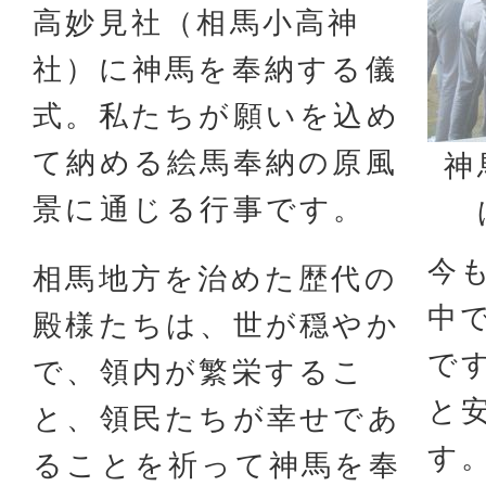
高妙見社（相馬小高神
社）に神馬を奉納する儀
式。私たちが願いを込め
て納める絵馬奉納の原風
神
景に通じる行事です。
今
相馬地方を治めた歴代の
中
殿様たちは、世が穏やか
で
で、領内が繁栄するこ
と
と、領民たちが幸せであ
す
ることを祈って神馬を奉