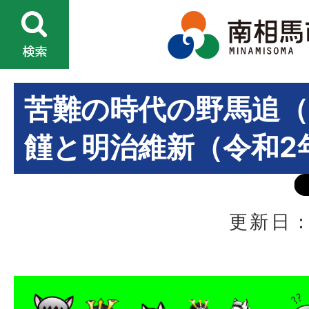
苦難の時代の野馬追（
饉と明治維新（令和2
更新日：