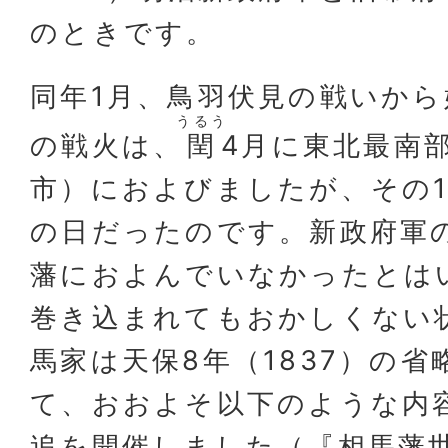
のときです。
同年1月、鳥羽伏見の戦いか
うるう
の戦火は、
閏
4月に東北最南
市）におよびましたが、その
の日だったのです。新政府軍
藩におよんでいなかったとは
巻き込まれてもおかしくない
馬家は天保8年（1837）の
て、おおよそ以下のような内
追を開催しました（『相馬藩世