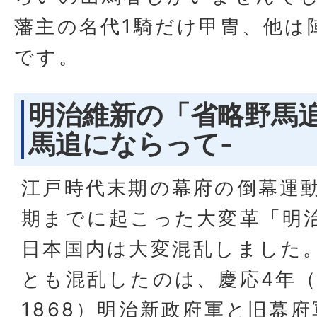
藩主の名代1騎だけ甲冑、他は
です。
明治維新の「省略野馬追
馬追にならって-
江戸時代末期の幕府の倒幕運
期までに起こった大変革「明
日本国内は大変混乱しました
とも混乱したのは、慶応4年
1868）明治新政府軍と旧幕