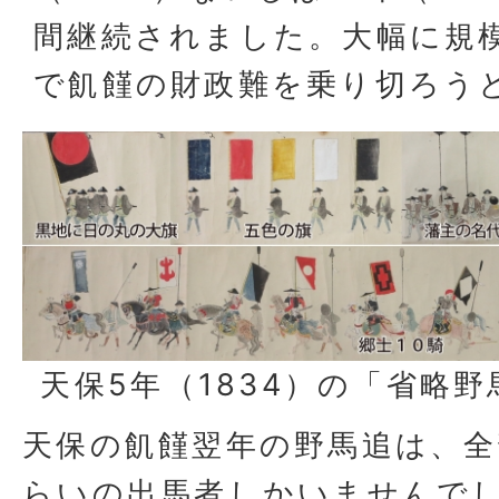
間継続されました。大幅に規
で飢饉の財政難を乗り切ろう
天保5年（1834）の「省略
天保の飢饉翌年の野馬追は、
らいの出馬者しかいませんで