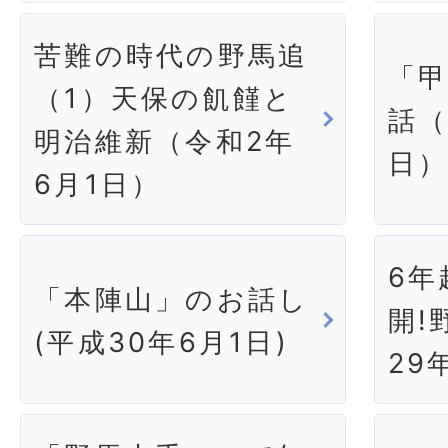
苦難の時代の野馬追
「
（1）天保の飢饉と
話（
明治維新（令和2年
日
6月1日）
6年
「本陣山」のお話し
開!
(平成30年6月1日)
29