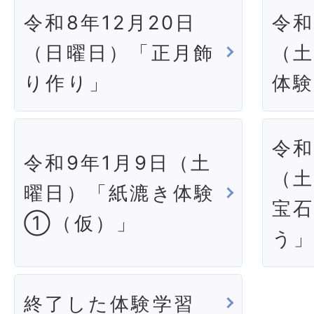
令和8年12月20日
令和
（日曜日）「正月飾
（
り作り」
体
令和
令和9年1月9日（土
（
曜日）「紙漉き体験
宝
①（仮）」
う
終了した体験学習