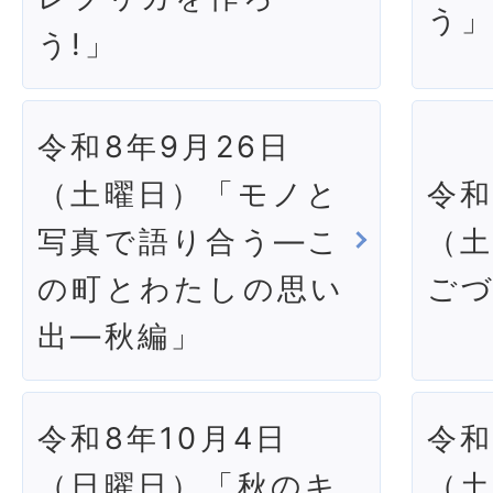
う
う!」
令和8年9月26日
（土曜日）「モノと
令和
写真で語り合う―こ
（
の町とわたしの思い
ご
出―秋編」
令和8年10月4日
令和
（日曜日）「秋のキ
（