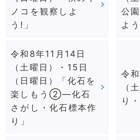
ノコを観察しよ
公
う!」
よ
令和8年11月14日
（土曜日）・15日
令和
（日曜日）「化石を
（
楽しもう②―化石
り
さがし・化石標本作
り」