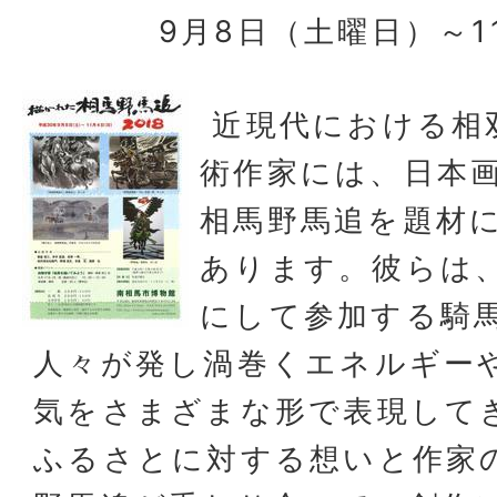
9月8日（土曜日）～1
近現代における相
術作家には、日本
相馬野馬追を題材
あります。彼らは
にして参加する騎
人々が発し渦巻くエネルギー
気をさまざまな形で表現して
ふるさとに対する想いと作家