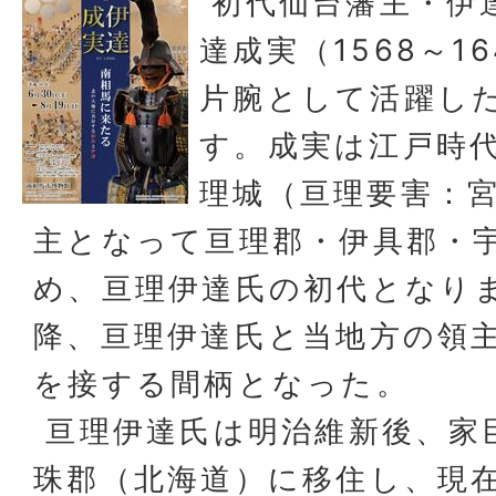
初代仙台藩主・伊
達成実（1568～1
片腕として活躍し
す。成実は江戸時
理城（亘理要害：
主となって亘理郡・伊具郡・
め、亘理伊達氏の初代となり
降、亘理伊達氏と当地方の領
を接する間柄となった。
亘理伊達氏は明治維新後、家
珠郡（北海道）に移住し、現