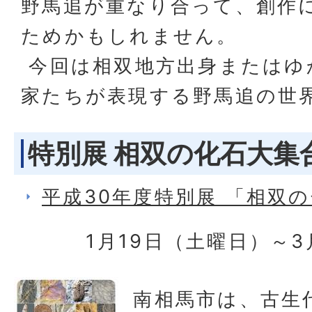
野馬追が重なり合って、創作
ためかもしれません。
今回は相双地方出身またはゆ
家たちが表現する野馬追の世
特別展 相双の化石大集
平成30年度特別展 「相双
1月19日（土曜日）～3
南相馬市は、古生