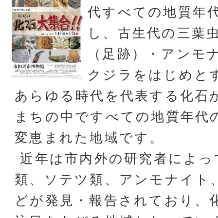
代すべての地質年
し、古生代の三葉
（足跡）・アンモ
クジラをはじめと
あらゆる時代を代表する化石
まちの中ですべての地質年代
変恵まれた地域です。
近年は市内外の研究者によっ
類、ソテツ類、アンモナイト
どが発見・報告されており、