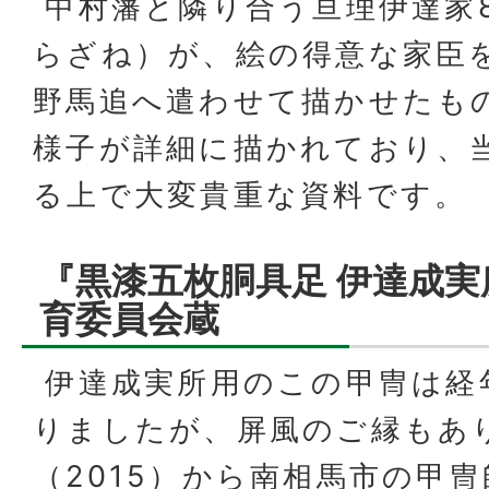
中村藩と隣り合う亘理伊達家
らざね）が、絵の得意な家臣を
野馬追へ遣わせて描かせたも
様子が詳細に描かれており、
る上で大変貴重な資料です。
『黒漆五枚胴具足 伊達成
育委員会蔵
伊達成実所用のこの甲冑は経
りましたが、屏風のご縁もあり
（2015）から南相馬市の甲