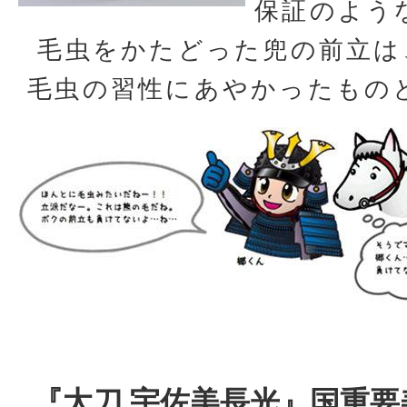
保証のよう
毛虫をかたどった兜の前立は
毛虫の習性にあやかったもの
『太刀 宇佐美長光』国重要