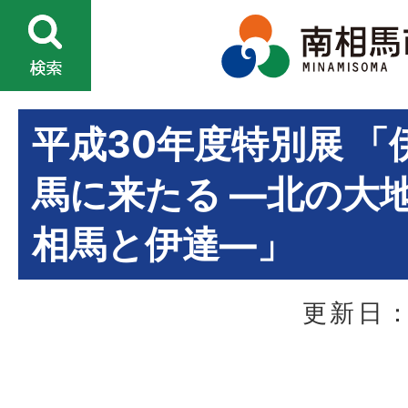
平成30年度特別展 「
馬に来たる ―北の大
相馬と伊達―」
更新日：