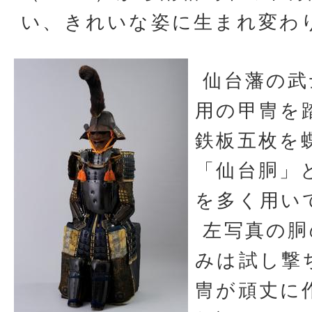
い、きれいな姿に生まれ変わ
仙台藩の武
用の甲冑を
鉄板五枚を
「仙台胴」
を多く用い
左写真の胴
みは試し撃
冑が頑丈に