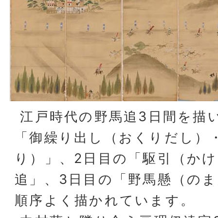
江戸時代の野馬追3日間を描
「御繰り出し（おくりだし）
り）」、2日目の「駆引（か
追」、3日目の「野馬懸（の
順序よく描かれています。