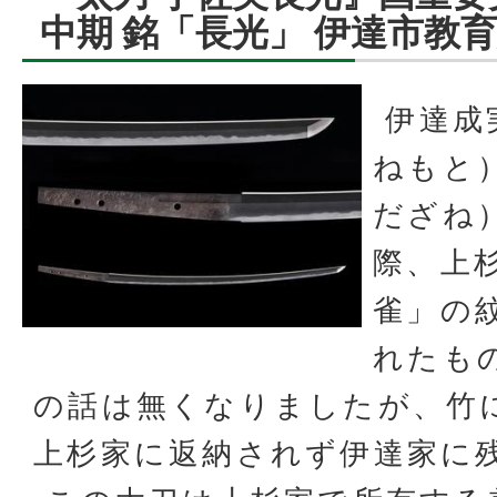
中期 銘「長光」 伊達市教
伊達成
ねもと
だざね
際、上
雀」の
れたも
の話は無くなりましたが、竹
上杉家に返納されず伊達家に