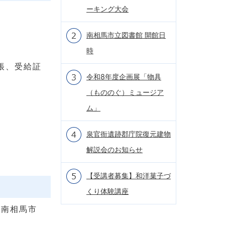
ーキング大会
）
南相馬市立図書館 開館日
時
帳、受給証
令和8年度企画展「物具
（もののぐ）ミュージア
ム」
泉官衙遺跡郡庁院復元建物
解説会のお知らせ
【受講者募集】和洋菓子づ
くり体験講座
に南相馬市