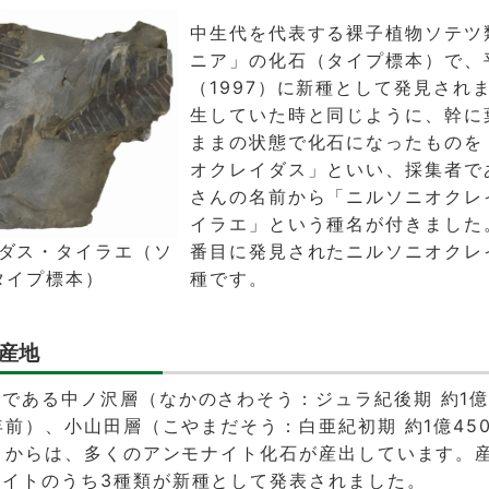
中生代を代表する裸子植物ソテツ
ニア」の化石（タイプ標本）で、
（1997）に新種として発見され
生していた時と同じように、幹に
ままの状態で化石になったものを
オクレイダス」といい、採集者で
さんの名前から「ニルソニオクレ
イラエ」という種名が付きました
番目に発見されたニルソニオクレ
ダス・タイラエ（ソ
種です。
タイプ標本）
産地
である中ノ沢層（なかのさわそう：ジュラ紀後期 約1億5
万年前）、小山田層（こやまだそう：白亜紀初期 約1億45
前）からは、多くのアンモナイト化石が産出しています。産
ナイトのうち3種類が新種として発表されました。