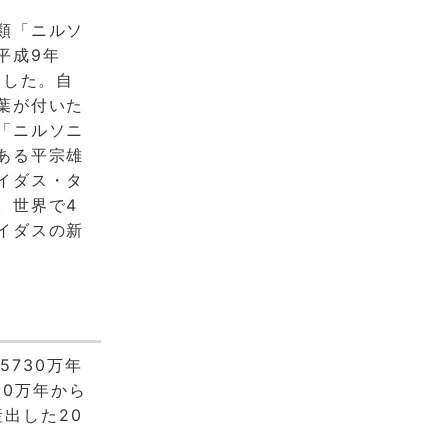
類「ニルソ
平成9年
ました。自
葉が付いた
「ニルソニ
ある平宗雄
イダス・タ
。世界で4
イダスの新
730万年
00万年から
出した20