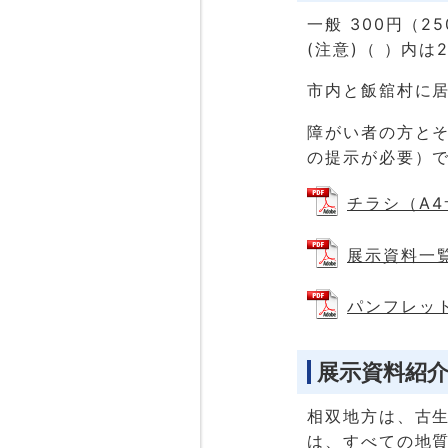
一般 300円（2
(注意)（ ）内
市内と飯舘村に
障がい者の方と
の提示が必要）
チラシ（A4サ
展示資料一覧（
パンフレット（
展示資料紹
相双地方は、古
は、すべての地