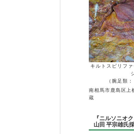
キルトスピリファ
（腕足類：
南相馬市鹿島区上
蔵
『ニルソニオク
山田 平宗雄氏