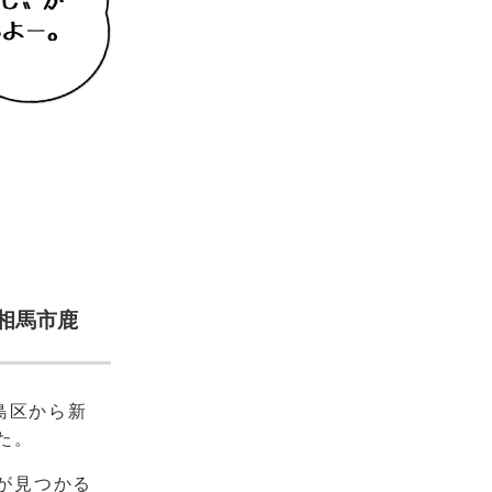
相馬市鹿
島区から新
た。
が見つかる