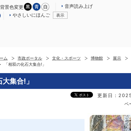
音声読み上げ
背景色変更
やさしいにほんご
表示
ーム
市政ポータル
文化・スポーツ
博物館
展示
「相双の化石大集合!」
大集合!」
更新日：202
ペ