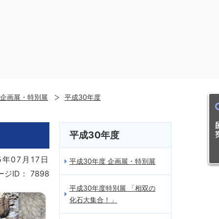
企画展・特別展
平成30年度
目的
平成30年度
5年07月17日
平成30年度 企画展・特別展
ージID：
7898
平成30年度特別展 「相双の
化石大集合！」