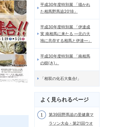
平成30年度特別展 「描かれ
た相馬野馬追2018」
平成30年度特別展 「伊達成
実 南相馬に来たる ―北の大
地に共存する相馬と伊達―」
平成30年度特別展 「南相馬
の樹(き)」
「相双の化石大集合!」
よく見られるページ
第39回野馬追の里健康マ
ラソン大会・第21回ウオ