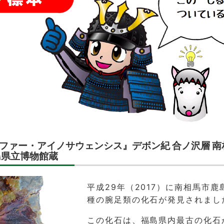
ファー・アイノサウェンシス』デボン紀 合ノ沢層 南
島県立博物館蔵
平成29年（2017）に南相馬市鹿
種の腕足類の化石が発見されまし
この化石は、福島県内最古の化石