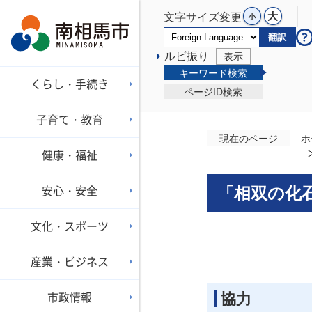
文字サイズ変更
翻訳
ルビ振り
表示
キーワード検索
くらし・手続き
ページID検索
子育て・教育
現在のページ
ホ
健康・福祉
安心・安全
「相双の化石
文化・スポーツ
産業・ビジネス
協力
市政情報