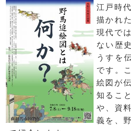
江戸時
描かれ
現代で
ない歴
うすを
です。
絵図が
知るこ
や、資
義を、