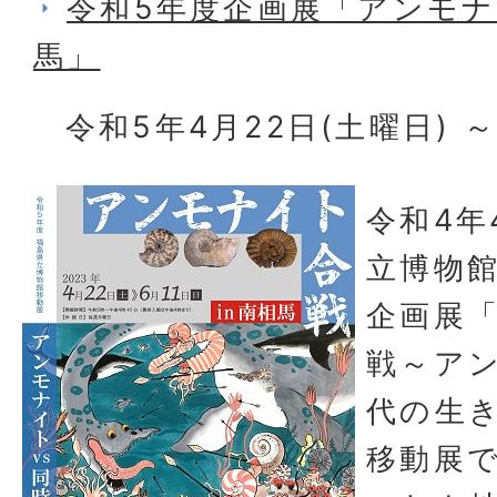
令和5年度企画展「アンモナ
馬」
令和5年4月22日(土曜日) ～
令和4年
立博物
企画展
戦～アン
代の生
移動展