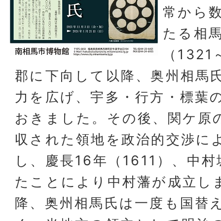
常から
たる相
（132
郡に下向して以降、奥州相馬
力を広げ、宇多・行方・標葉
おきました。その後、関ケ原
収された領地を政治的交渉に
し、慶長16年（1611）、中
たことにより中村藩が成立し
降、奥州相馬氏は一度も国替