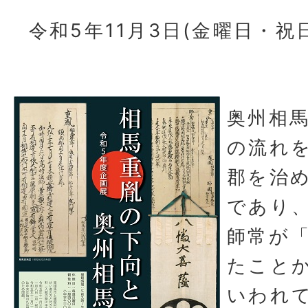
令和5年11月3日(金曜日・祝日
奥州相
の流れ
郡を治
であり
師常が
たこと
いわれ