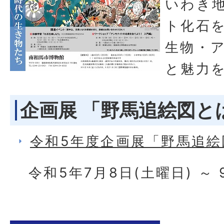
いわき
ト化石
生物・
と魅力
企画展 「野馬追絵図と
令和5年度企画展「野馬追
令和5年7月8日(土曜日) ～ 