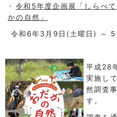
令和5年度企画展「しらべ
かの自然」
令和6年3月9日(土曜日) ～ 
平成28
実施し
然調査
す。