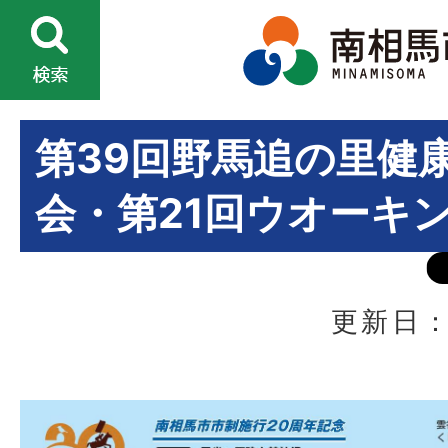
第39回野馬追の里健
会・第21回ウオーキ
更新日：