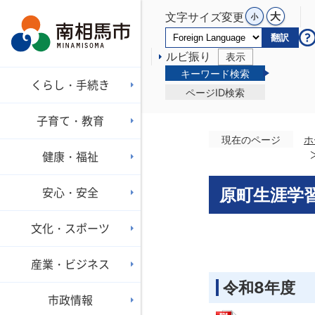
文字サイズ変更
翻訳
ルビ振り
表示
キーワード検索
くらし・手続き
ページID検索
子育て・教育
現在のページ
ホ
健康・福祉
安心・安全
原町生涯学
文化・スポーツ
産業・ビジネス
令和8年度
市政情報