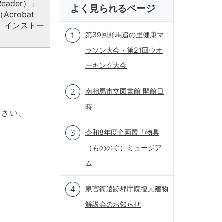
eader）」
よく見られるページ
crobat
、インストー
第39回野馬追の里健康マ
ラソン大会・第21回ウオ
ーキング大会
南相馬市立図書館 開館日
時
ださい。
令和8年度企画展「物具
（もののぐ）ミュージア
ム」
泉官衙遺跡郡庁院復元建物
解説会のお知らせ