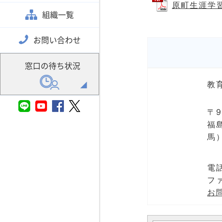
原町生涯学習
組織一覧
お問い合わせ
窓口の待ち状況
教
〒9
福
馬
電話
ファ
お