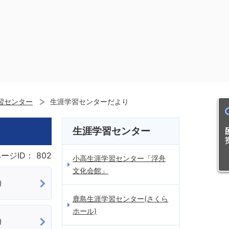
習センター
生涯学習センターだより
目的
生涯学習センター
ージID：
802
小高生涯学習センター「浮舟
文化会館」
り
鹿島生涯学習センター(さくら
ホール)
り