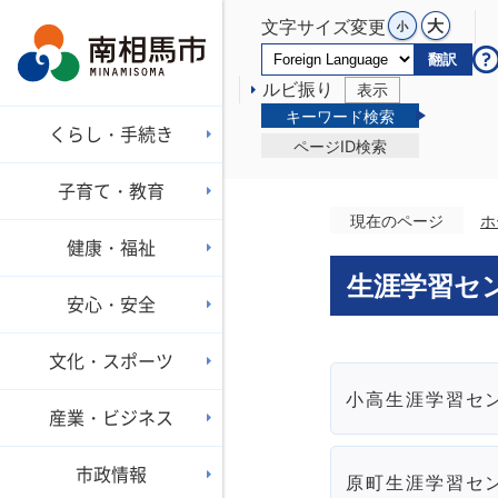
文字サイズ変更
翻訳
ルビ振り
表示
キーワード検索
くらし・手続き
ページID検索
子育て・教育
現在のページ
ホ
健康・福祉
生涯学習セ
安心・安全
文化・スポーツ
小高生涯学習セ
産業・ビジネス
市政情報
原町生涯学習セ