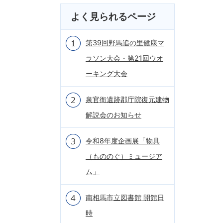
よく見られるページ
第39回野馬追の里健康マ
ラソン大会・第21回ウオ
ーキング大会
泉官衙遺跡郡庁院復元建物
解説会のお知らせ
令和8年度企画展「物具
（もののぐ）ミュージア
ム」
南相馬市立図書館 開館日
時