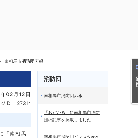
南相馬市消防団広報
目的
消防団
年02月12日
南相馬市消防団広報
ジID：
27314
「おだかる」に南相馬市消防
団の記事を掲載しました
に「南相馬
南相馬市消防団インスタ始め