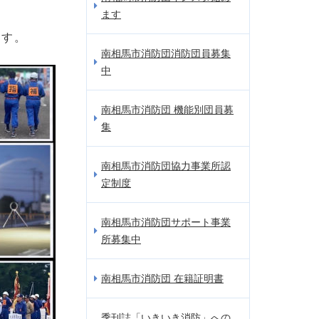
ます
ます。
南相馬市消防団消防団員募集
中
南相馬市消防団 機能別団員募
集
南相馬市消防団協力事業所認
定制度
南相馬市消防団サポート事業
所募集中
南相馬市消防団 在籍証明書
季刊誌「いきいき消防」への