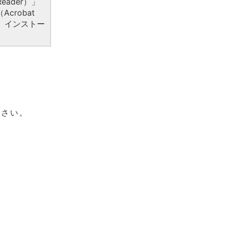
eader）」
crobat
、インストー
ださい。