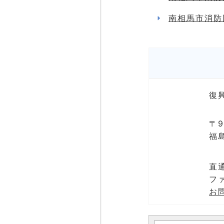
南相馬市消防
復
〒9
福
直通
ファ
お