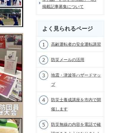
掲載記事募集について
よく見られるページ
高齢運転者の安全運転講習
防災メールの活用
地震・津波等ハザードマッ
プ
防災士養成講座を市内で開
催します
防災無線の内容を電話で確