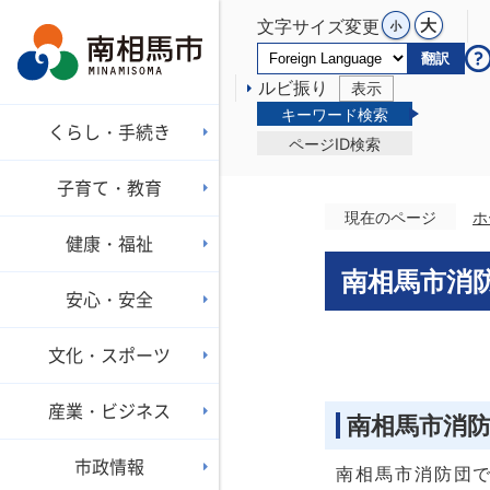
文字サイズ変更
翻訳
ルビ振り
表示
キーワード検索
くらし・手続き
ページID検索
子育て・教育
現在のページ
ホ
健康・福祉
南相馬市消
安心・安全
文化・スポーツ
産業・ビジネス
南相馬市消
市政情報
南相馬市消防団で