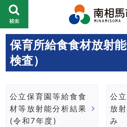
保育所給食食材放射能
検査）
公立保育園等給食食
公
材等放射能分析結果
放
(令和7年度)
み