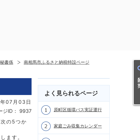
秘書係
南相馬市ふるさと納税特設ページ
目的
よく見られるページ
年07月03日
原町区循環バス実証運行
ージID：
9937
次の5つか
家庭ごみ収集カレンダー
用します。