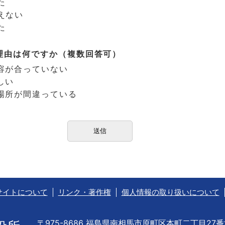
た
えない
た
理由は何ですか（複数回答可）
容が合っていない
しい
場所が間違っている
サイトについて
リンク・著作権
個人情報の取り扱いについて
〒975-8686 福島県南相馬市原町区本町二丁目27