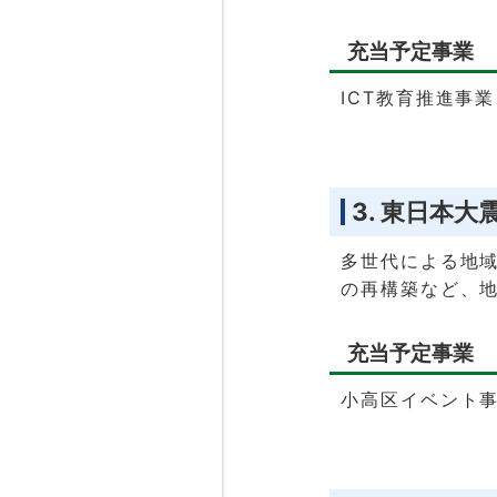
充当予定事業
ICT教育推進事業
3. 東日本
多世代による地
の再構築など、
充当予定事業
小高区イベント