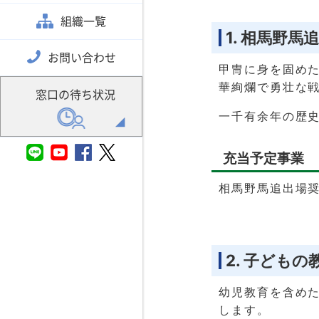
組織一覧
1. 相馬野
お問い合わせ
甲冑に身を固めた
華絢爛で勇壮な戦
窓口の待ち状況
一千有余年の歴
充当予定事業
相馬野馬追出場
2. 子ども
幼児教育を含め
します。