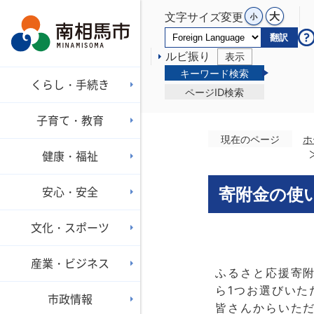
文字サイズ変更
翻訳
ルビ振り
表示
キーワード検索
くらし・手続き
ページID検索
子育て・教育
現在のページ
ホ
健康・福祉
安心・安全
寄附金の使
文化・スポーツ
産業・ビジネス
ふるさと応援寄
ら1つお選びいた
市政情報
皆さんからいた