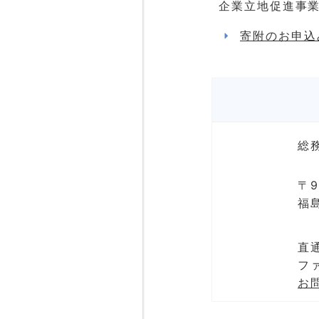
企業立地促進事
寄附のお申込
総
〒9
福
直通
ファ
お