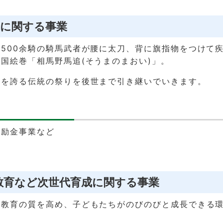
馬追に関する事業
500余騎の騎馬武者が腰に太刀、背に旗指物をつけて
国絵巻「相馬野馬追(そうまのまおい)」。
史を誇る伝統の祭りを後世まで引き継いでいきます。
奨励金事業など
の教育など次世代育成に関する事業
た教育の質を高め、子どもたちがのびのびと成長できる