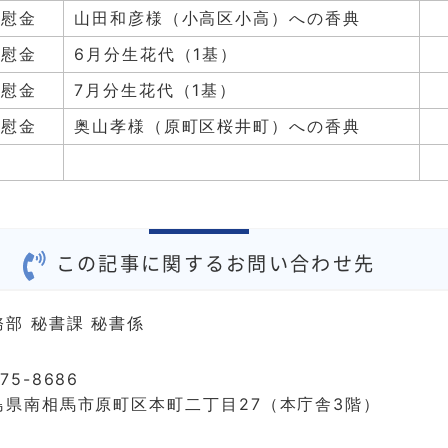
弔慰金
山田和彦様（小高区小高）への香典
弔慰金
6月分生花代（1基）
弔慰金
7月分生花代（1基）
弔慰金
奥山孝様（原町区桜井町）への香典
この記事に関するお問い合わせ先
務部 秘書課 秘書係
75-8686
島県南相馬市原町区本町二丁目27（本庁舎3階）