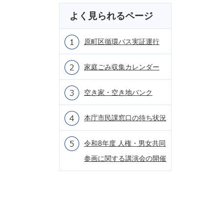
よく見られるページ
原町区循環バス実証運行
家庭ごみ収集カレンダー
空き家・空き地バンク
本庁市民課窓口の待ち状況
令和8年度 人権・男女共同
参画に関する講演会の開催