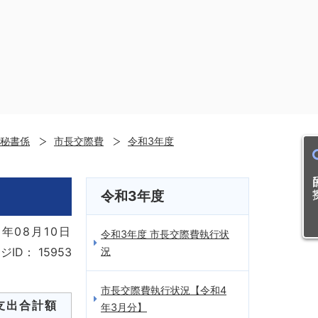
秘書係
市長交際費
令和3年度
目的
令和3年度
1年08月10日
令和3年度 市長交際費執行状
況
ジID：
15953
市長交際費執行状況【令和4
支出合計額
年3月分】