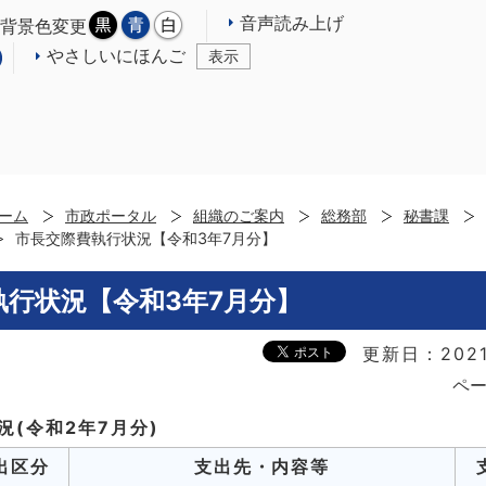
音声読み上げ
背景色変更
やさしいにほんご
表示
ーム
市政ポータル
組織のご案内
総務部
秘書課
市長交際費執行状況【令和3年7月分】
執行状況【令和3年7月分】
更新日：202
ペー
況(令和2年7月分)
出区分
支出先・内容等