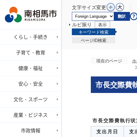
文字サイズ変更
翻訳
ルビ振り
表示
キーワード検索
くらし・手続き
ページID検索
子育て・教育
現在のページ
ホ
健康・福祉
安心・安全
市長交際費
文化・スポーツ
産業・ビジネス
市長交際費執行状
市政情報
支出月日
支