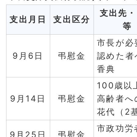
支出先・
支出月日
支出区分
等
市長が必
9月6日
弔慰金
認めた者
香典
100歳以
9月14日
弔慰金
高齢者へ
花代（2
市政功労
9月25日
弔慰金