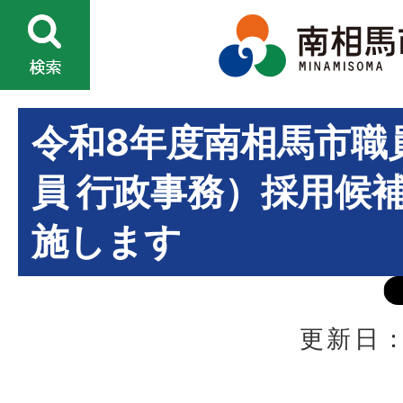
令和8年度南相馬市職
員 行政事務）採用候
施します
更新日：