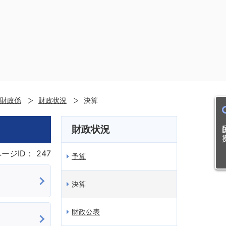
財政係
財政状況
決算
目的
財政状況
ページID：
247
予算
決算
財政公表