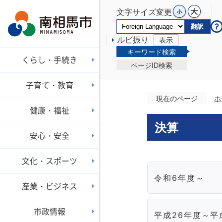
文字サイズ変更
翻訳
ルビ振り
表示
キーワード検索
くらし・手続き
ページID検索
子育て・教育
現在のページ
ホ
健康・福祉
決算
安心・安全
文化・スポーツ
令和6年度～
産業・ビジネス
市政情報
平成26年度～平