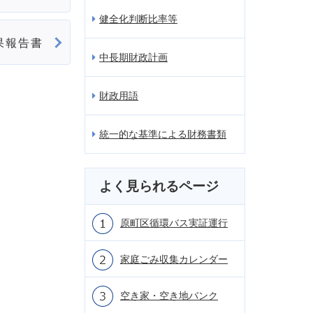
健全化判断比率等
果報告書
中長期財政計画
財政用語
統一的な基準による財務書類
よく見られるページ
原町区循環バス実証運行
家庭ごみ収集カレンダー
空き家・空き地バンク