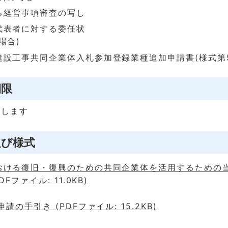
る経営事項審査の写し
代表者に対する委任状
場合)
建設工事共同企業体入札参加登録業種追加申請書(様式第5
期限
とします
及び様式
おける復旧・復興のための共同企業体を活用するための
Fファイル: 11.0KB)
請の手引き (PDFファイル: 15.2KB)