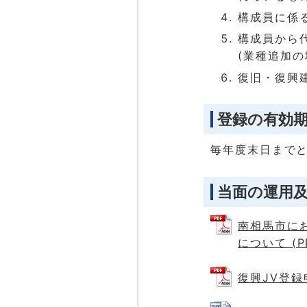
構成員に係
構成員から
(業種追加の
復旧・復興
登録の有効
毎年度末日まで
当面の運用
南相馬市に
について (PD
復興JV登録申