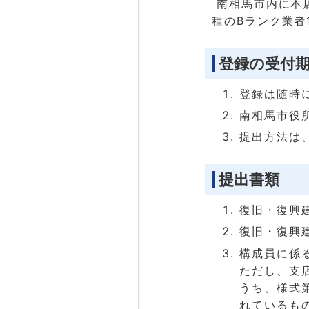
南相馬市内に本
種のBランク業者
登録の受付
登録は随時
南相馬市役所
提出方法は
提出書類
復旧・復興
復旧・復興
構成員に係
ただし、支
うち、様式第
れているも