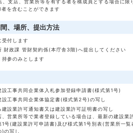
店、支店、営業所等を有する者を構成員とする場合に限
1者を含むことができます
期間、場所、提出方法
に受付します
 財政課 管財契約係(本庁舎3階)へ提出してください
、持参のみとします
建設工事共同企業体入札参加登録申請書(様式第1号)
建設工事共同企業体協定書(様式第2号)の写し
る建設業許可通知書又は建設業許可証明書の写し
店、営業所等で業者登録している場合は、最新の建設業
1号(建設業許可申請書)及び様式第1号別表(営業所一
の)の写し