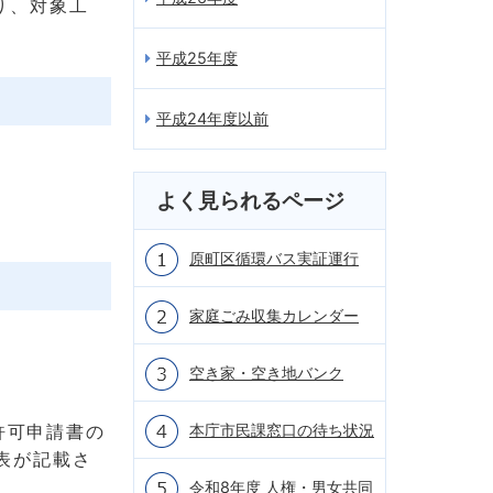
り、対象工
平成25年度
平成24年度以前
よく見られるページ
原町区循環バス実証運行
家庭ごみ収集カレンダー
空き家・空き地バンク
許可申請書の
本庁市民課窓口の待ち状況
覧表が記載さ
令和8年度 人権・男女共同