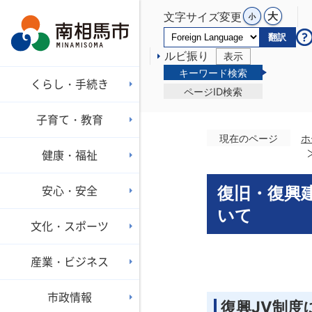
文字サイズ変更
翻訳
ルビ振り
表示
キーワード検索
くらし・手続き
ページID検索
子育て・教育
現在のページ
ホ
健康・福祉
安心・安全
復旧・復興
いて
文化・スポーツ
産業・ビジネス
市政情報
復興JV制度