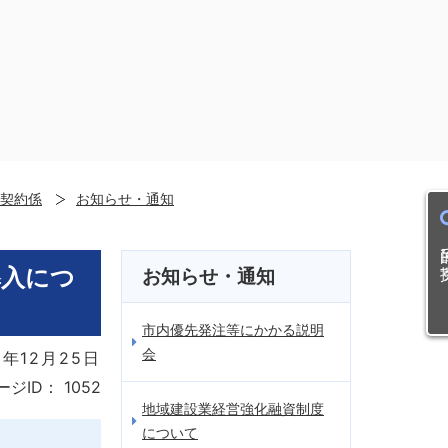
契約係
お知らせ・通知
目的
導入につ
お知らせ・通知
市内優先発注等にかかる説明
会
8年12月25日
ージID：
1052
地域建設業経営強化融資制度
について