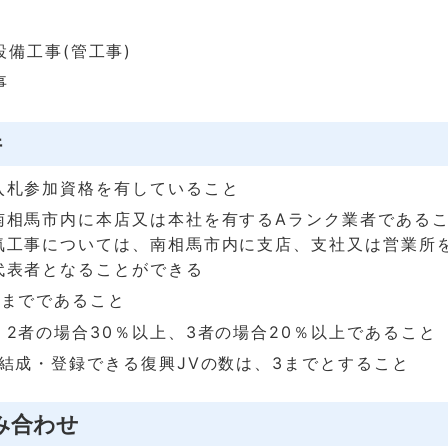
設備工事(管工事)
事
件
入札参加資格を有していること
南相馬市内に本店又は本社を有するAランク業者である
気工事については、南相馬市内に支店、支社又は営業所
代表者となることができる
者までであること
2者の場合30％以上、3者の場合20％以上であること
が結成・登録できる復興JVの数は、3までとすること
み合わせ