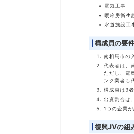
電気工事
暖冷房衛生
水道施設工
構成員の要
南相馬市の
代表者は、
ただし、電
ンク業者も
構成員は3
出資割合は、
1つの企業
復興JVの組