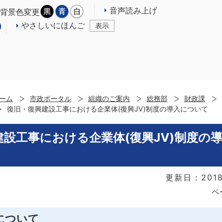
音声読み上げ
背景色変更
やさしいにほんご
表示
ーム
市政ポータル
組織のご案内
総務部
財政課
復旧・復興建設工事における企業体(復興JV)制度の導入について
建設工事における企業体(復興JV)制度の
更新日：201
ペ
について