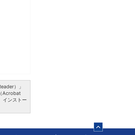
eader）」
crobat
、インストー
ページの先頭