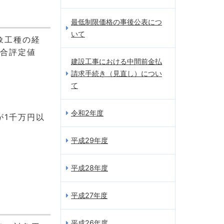
最低制限価格の事後公表につ
いて
象工種の経
総合評定値
建設工事における中間前金払
請求手続き（見直し）につい
て
令和2年度
が1千万円以
平成29年度
平成28年度
平成27年度
平成26年度