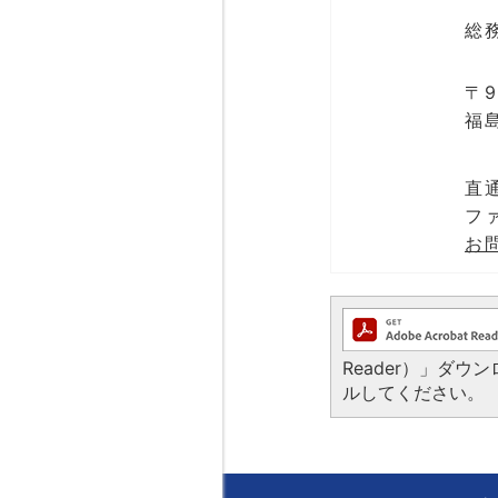
総
〒9
福
直通
ファ
お
Reader）」ダ
ルしてください。