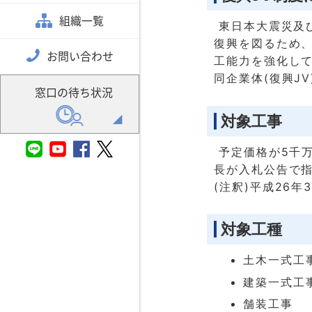
組織一覧
東日本大震災及
復興を図るため
お問い合わせ
工能力を強化し
同企業体(復興J
窓口の待ち状況
対象工事
予定価格が5千万
長が入札公告で
(注釈)平成26年
対象工種
土木一式工
建築一式工
舗装工事