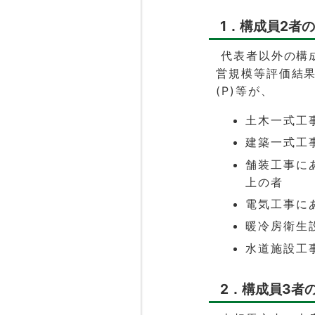
1．構成員2者
代表者以外の構
営規模等評価結果
(P)等が、
土木一式工
建築一式工
舗装工事に
上の者
電気工事に
暖冷房衛生設
水道施設工
2．構成員3者