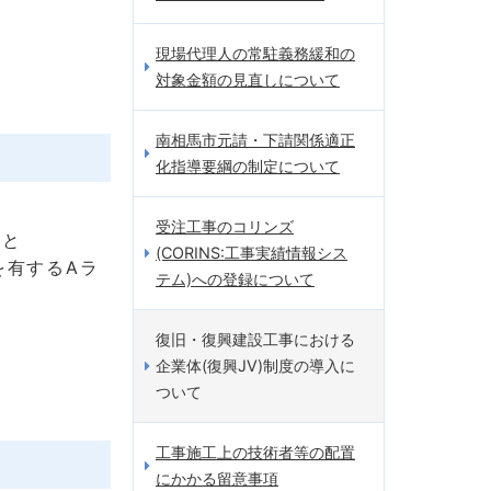
現場代理人の常駐義務緩和の
対象金額の見直しについて
南相馬市元請・下請関係適正
化指導要綱の制定について
受注工事のコリンズ
こと
(CORINS:工事実績情報シス
を有するAラ
テム)への登録について
復旧・復興建設工事における
企業体(復興JV)制度の導入に
ついて
工事施工上の技術者等の配置
にかかる留意事項