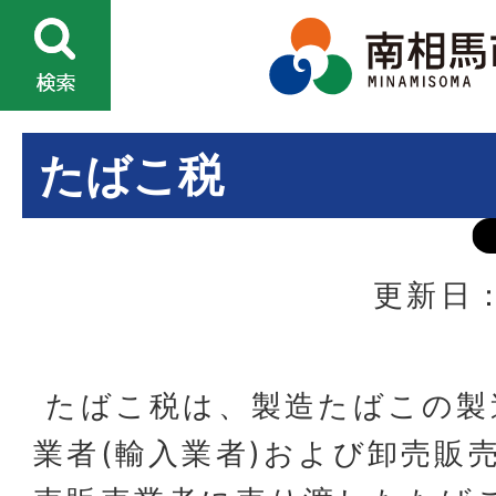
たばこ税
更新日：
たばこ税は、製造たばこの製
業者(輸入業者)および卸売販