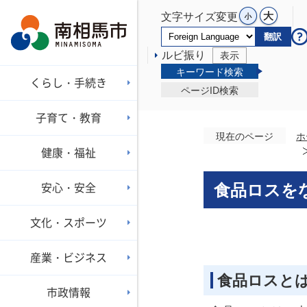
文字サイズ変更
翻訳
ルビ振り
表示
キーワード検索
くらし・手続き
ページID検索
子育て・教育
現在のページ
ホ
健康・福祉
安心・安全
食品ロスを
文化・スポーツ
産業・ビジネス
食品ロスと
市政情報