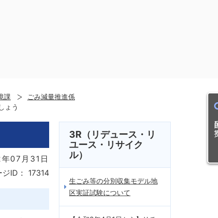
境課
ごみ減量推進係
しょう
目的
3R（リデュース・リ
ユース・リサイク
ル）
年07月31日
ジID：
17314
生ごみ等の分別収集モデル地
区実証試験について