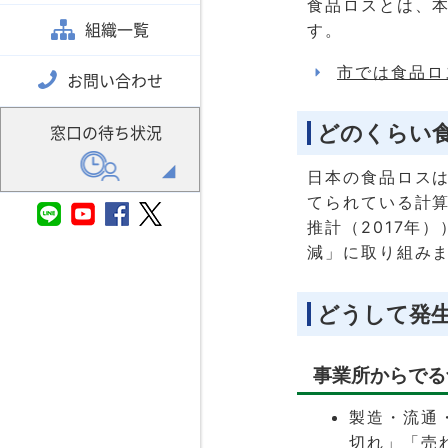
食品ロスとは、
組織一覧
す。
市では食品ロ
お問い合わせ
どのくらい
窓口の待ち状況
日本の食品ロスは
てられている計算
推計（2017年
減」に取り組み
どうして発
事業所からでる
製造・流通
切れ」「売