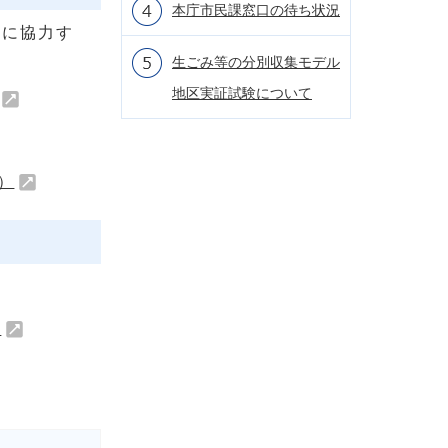
本庁市民課窓口の待ち状況
」に協力す
生ごみ等の分別収集モデル
地区実証試験について
）
）