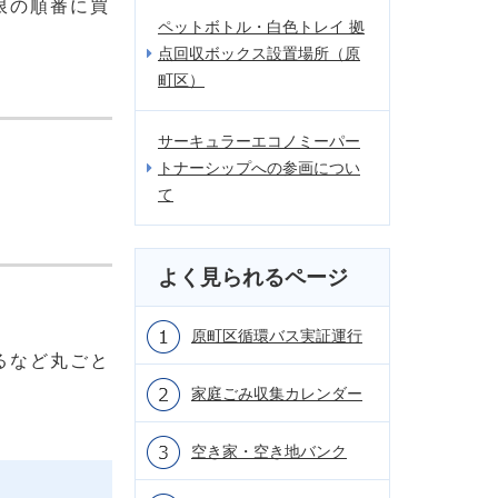
限の順番に買
ペットボトル・白色トレイ 拠
点回収ボックス設置場所（原
町区）
サーキュラーエコノミーパー
トナーシップへの参画につい
て
よく見られるページ
原町区循環バス実証運行
るなど丸ごと
家庭ごみ収集カレンダー
空き家・空き地バンク