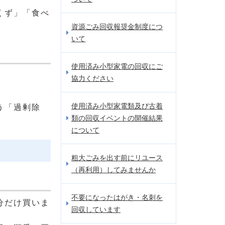
くず」「食べ
資源ごみ回収報奨金制度につ
いて
使用済み小型家電の回収にご
協力ください
使用済み小型家電類及び古着
う「過剰除
類の回収イベントの開催結果
について
粗大ごみを出す前にリユース
（再利用）してみませんか
不要になったはがき・名刺を
分だけ買いま
回収しています