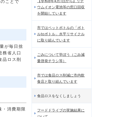
【令和8年4月1日から】リチ
物のことで
ウムイオン電池等の窓口回収
を開始しています
市ではペットボトルの「ボト
ルtoボトル」水平リサイクル
に取り組んでいます
の量が毎日捨
総務省人口
ごみについて学ぼう（ごみ減
食品ロス削
量啓発チラシ等）
市では食品ロス削減に市内飲
食店と取り組んでいます
食品ロスをなくしましょう
味・消費期限
フードドライブの実施結果に
ついて