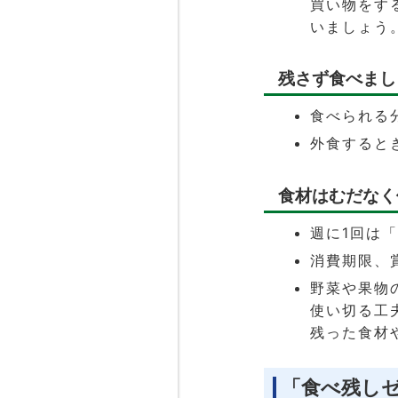
買い物をす
いましょう
残さず食べまし
食べられる
外食すると
食材はむだなく
週に1回は
消費期限、
野菜や果物
使い切る工
残った食材
「食べ残し