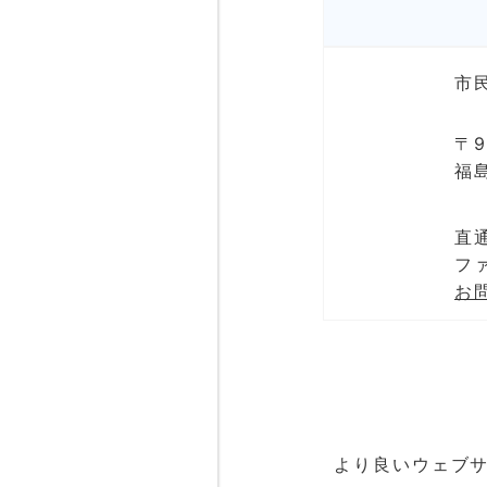
市
〒9
福
直通
ファ
お
より良いウェブ