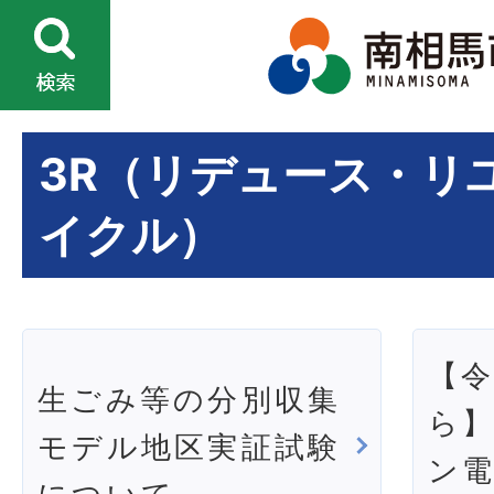
3R（リデュース・リ
イクル）
【令
生ごみ等の分別収集
ら
モデル地区実証試験
ン