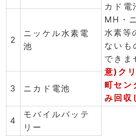
カド電池
MH・
水素等
ニッケル水素電
2
ないも
池
できま
意)ク
町セン
3
ニカド電池
み回収
モバイルバッテ
4
リー