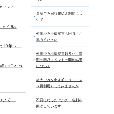
ァイル:
資源ごみ回収報奨金制度につ
いて
ファイル:
使用済み小型家電の回収にご
協力ください
と10年～」
使用済み小型家電類及び古着
類の回収イベントの開催結果
、誰かにとっ
について
粗大ごみを出す前にリユース
（再利用）してみませんか
ついて」
不要になったはがき・名刺を
回収しています