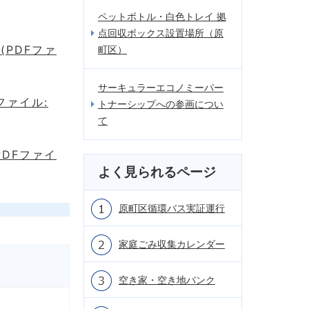
ペットボトル・白色トレイ 拠
点回収ボックス設置場所（原
PDFファ
町区）
サーキュラーエコノミーパー
ファイル:
トナーシップへの参画につい
て
DFファイ
よく見られるページ
原町区循環バス実証運行
家庭ごみ収集カレンダー
空き家・空き地バンク