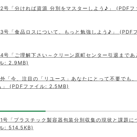
2号「分ければ資源 分別をマスターしよう♪」 (PDFフ
3号「食品ロスについて、もっと勉強しよう♪」 (PDF
第4号「ご理解下さい～クリーン原町センター引退まであ
: 2.9MB)
号外「今、注目の「リユース」あなたにとって不要でも
 (PDFファイル: 2.5MB)
第1号「プラスチック製容器包装分別収集の現状と課題に
: 514.5KB)