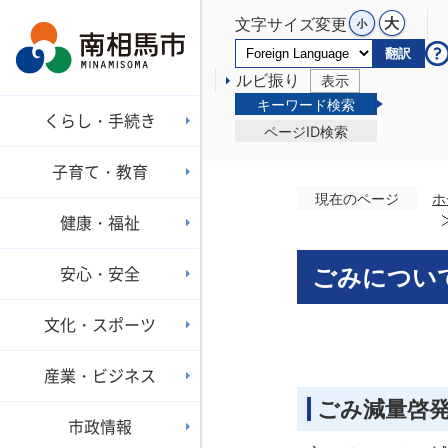
文字サイズ変更
翻訳
ルビ振り
表示
キーワード検索
くらし・手続き
ページID検索
子育て・教育
現在のページ
ホ
健康・福祉
安心・安全
ごみについ
文化・スポーツ
産業・ビジネス
ごみ減量啓
市政情報