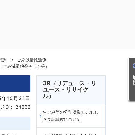
境課
ごみ減量推進係
（ごみ減量啓発チラシ等）
目的
3R（リデュース・リ
ユース・リサイク
ル）
5年10月31日
ジID：
24868
生ごみ等の分別収集モデル地
区実証試験について