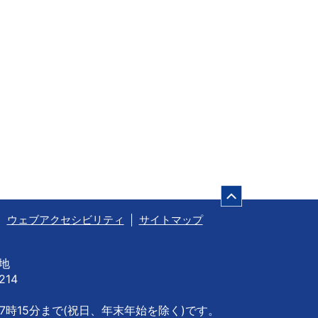
ページの先頭
ウェブアクセシビリティ
サイトマップ
番地
214
7時15分まで
(祝日、年末年始を除く)です。