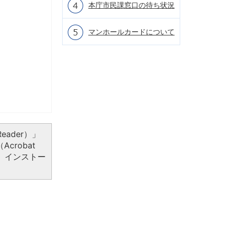
本庁市民課窓口の待ち状況
マンホールカードについて
eader）」
crobat
、インストー