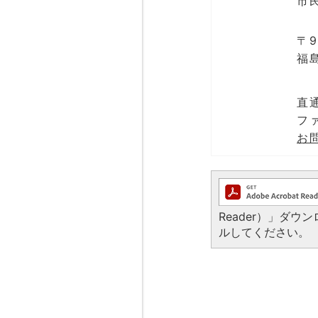
市
〒9
福
直通
ファ
お
Reader）」ダ
ルしてください。