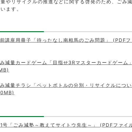
減量やリサイクルの推進などに関する啓発のため、ごみ
ています。
前講座用冊子「待ったなし南相馬のごみ問題」 (PDFフ
み減量カードゲーム「目指せ3Rマスターカードゲーム」 
MB)
み減量チラシ「ペットボトルの分別・リサイクルについて
0MB)
1号「ごみ減塾～教えてサイトウ先生～」 (PDFファイル: 