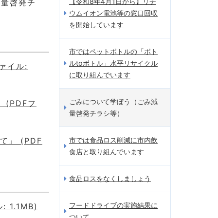
【令和8年4月1日から】リチ
減量啓発チ
ウムイオン電池等の窓口回収
を開始しています
市ではペットボトルの「ボト
ルtoボトル」水平リサイクル
ァイル:
に取り組んでいます
ごみについて学ぼう（ごみ減
(PDFフ
量啓発チラシ等）
」 (PDF
市では食品ロス削減に市内飲
食店と取り組んでいます
食品ロスをなくしましょう
フードドライブの実施結果に
1.1MB)
ついて