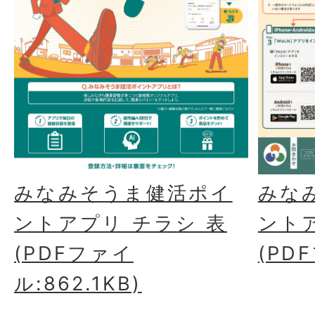
みなみそうま健活ポイ
みな
ントアプリ チラシ 表
ント
(PDFファイ
(PD
ル:862.1KB)