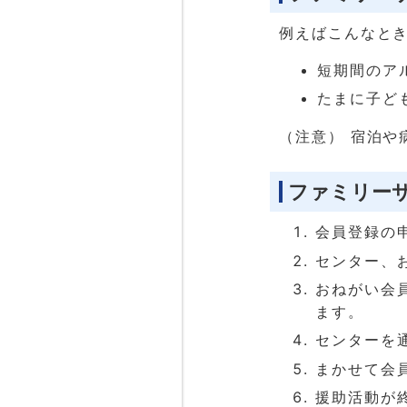
例えばこんなと
短期間のア
たまに子ど
（注意） 宿泊や
ファミリー
会員登録の
センター、
おねがい会
ます。
センターを
まかせて会
援助活動が