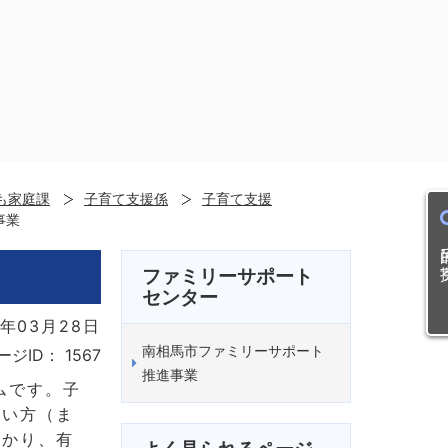
も家庭課
子育て支援係
子育て支援
事業
目的
ファミリーサポート
センター
年03月28日
南相馬市ファミリーサポート
ージID：
1567
推進事業
ムです。子
たい方（ま
預かり、有