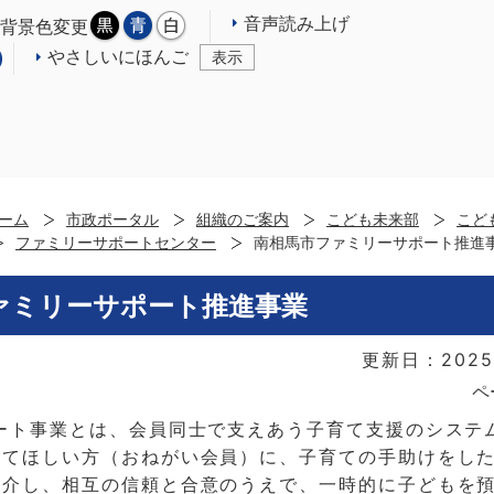
音声読み上げ
背景色変更
やさしいにほんご
表示
ーム
市政ポータル
組織のご案内
こども未来部
こど
ファミリーサポートセンター
南相馬市ファミリーサポート推進
ァミリーサポート推進事業
更新日：2025
ペ
ート事業とは、会員同士で支えあう子育て支援のシステ
してほしい方（おねがい会員）に、子育ての手助けをし
紹介し、相互の信頼と合意のうえで、一時的に子どもを