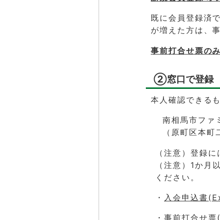
既に会員登録済
が増えた方は、
事前打合せ票の
②窓口で登録
本人確認できる
南相馬市ファ
（原町区本町
（注意）登録に
（注意）1か月
ください。
・
入会申込書(Ex
・
事前打合せ票(W