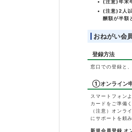
(注意)年末
(注意)2
酬額が半額
おねがい会
登録方法
窓口での登録と
①オンライン
スマートフォン
カードをご準備
（注意）オンラ
にサポートを頼
新規会員登録 オ