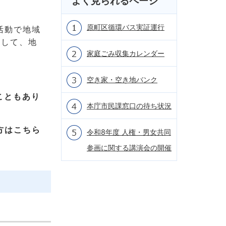
よく見られるページ
原町区循環バス実証運行
活動で地域
おして、地
家庭ごみ収集カレンダー
空き家・空き地バンク
こともあり
本庁市民課窓口の待ち状況
方はこちら
令和8年度 人権・男女共同
参画に関する講演会の開催