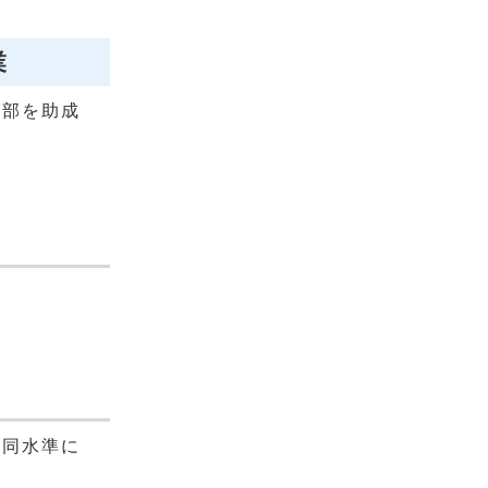
業
一部を助成
と同水準に