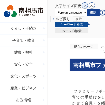
文字サイズ変更
翻訳
ルビ振り
表示
キーワード検索
くらし・手続き
ページID検索
子育て・教育
現在のページ
ホ
健康・福祉
安心・安全
南相馬市フ
文化・スポーツ
産業・ビジネス
ファミリーサポ
育ての手助けを
市政情報
かせて会員）を