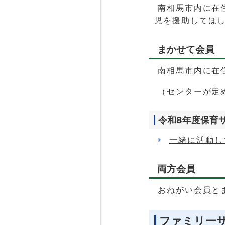
南相馬市内に在
児を援助してほ
まかせて会員
南相馬市内に在
（センターが定
令和8年度保育
一緒に活動し
両方会員
おねがい会員と
ファミリー