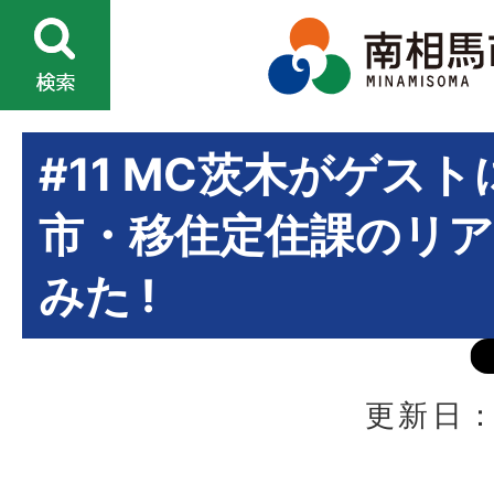
#11 MC茨木がゲスト
市・移住定住課のリ
みた !
更新日：