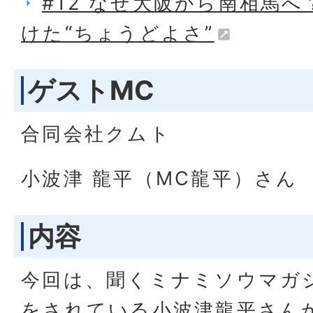
#12 なぜ大阪から南相馬へ
けた“ちょうどよさ”
ゲストMC
合同会社クムト
小波津 龍平（MC龍平）さん
内容
今回は、聞くミナミソウマガ
をされている小波津龍平さん