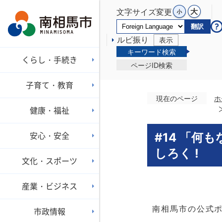
文字サイズ変更
翻訳
ルビ振り
表示
キーワード検索
くらし・手続き
ページID検索
子育て・教育
現在のページ
ホ
健康・福祉
安心・安全
#14 「
しろく !
文化・スポーツ
産業・ビジネス
南相馬市の公式ポ
市政情報