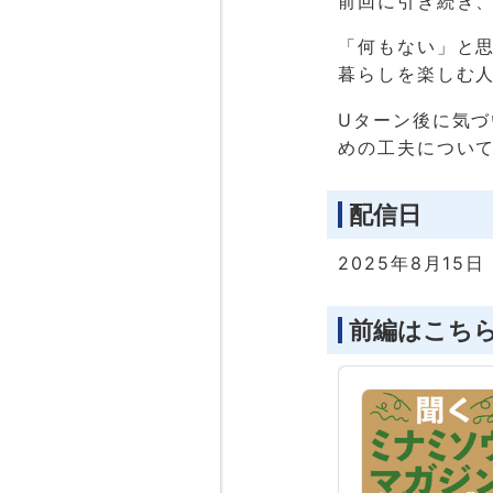
前回に引き続き
「何もない」と
暮らしを楽しむ
Uターン後に気づ
めの工夫につい
配信日
2025年8月15日
前編はこち