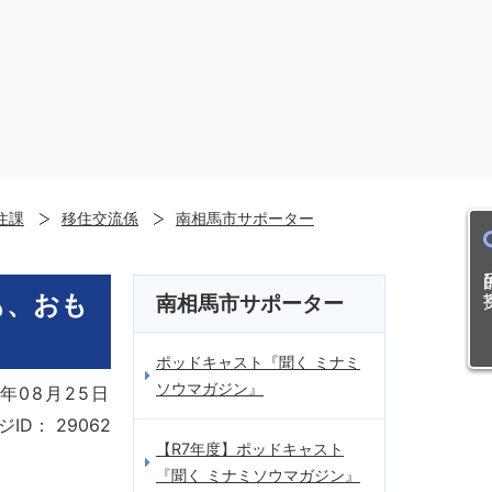
住課
移住交流係
南相馬市サポーター
目的
も、おも
南相馬市サポーター
ポッドキャスト『聞く ミナミ
ソウマガジン』
年08月25日
ジID：
29062
【R7年度】ポッドキャスト
『聞く ミナミソウマガジン』