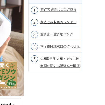
原町区循環バス実証運行
家庭ごみ収集カレンダー
空き家・空き地バンク
本庁市民課窓口の待ち状況
令和8年度 人権・男女共同
参画に関する講演会の開催