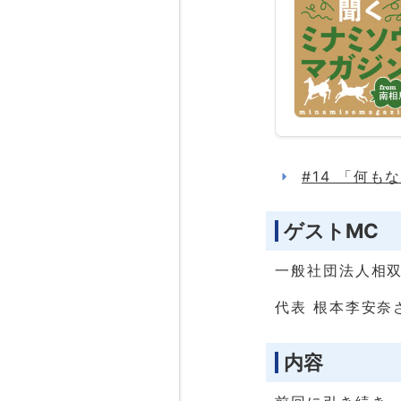
#14 「何
ゲストMC
一般社団法人相双フ
代表 根本李安奈
内容