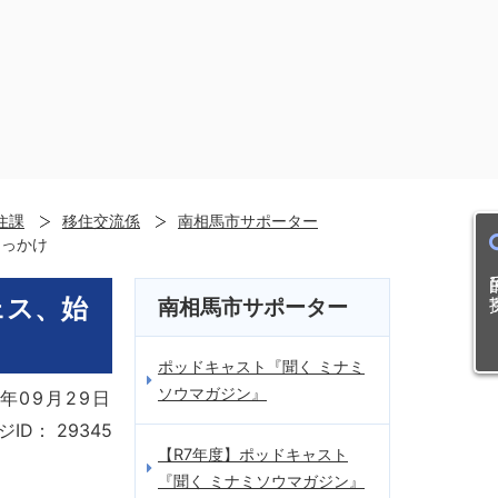
住課
移住交流係
南相馬市サポーター
きっかけ
目的
ェス、始
南相馬市サポーター
ポッドキャスト『聞く ミナミ
ソウマガジン』
年09月29日
ジID：
29345
【R7年度】ポッドキャスト
『聞く ミナミソウマガジン』