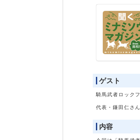
ゲスト
騎馬武者ロック
代表・鎌田仁さ
内容