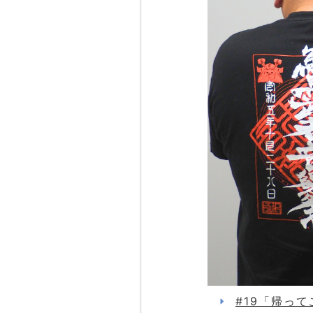
#19「帰っ