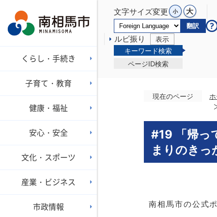
文字サイズ変更
翻訳
ルビ振り
表示
キーワード検索
くらし・手続き
ページID検索
子育て・教育
現在のページ
ホ
健康・福祉
安心・安全
#19 「
まりのきっ
文化・スポーツ
産業・ビジネス
南相馬市の公式ポ
市政情報