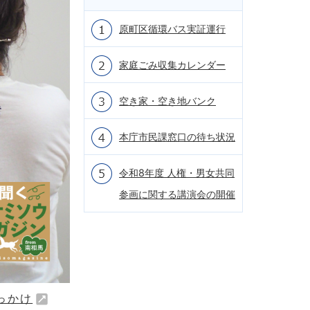
原町区循環バス実証運行
家庭ごみ収集カレンダー
空き家・空き地バンク
本庁市民課窓口の待ち状況
令和8年度 人権・男女共同
参画に関する講演会の開催
っかけ