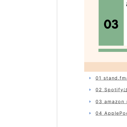
01 stand
02 Spoti
03 amazo
04 Apple