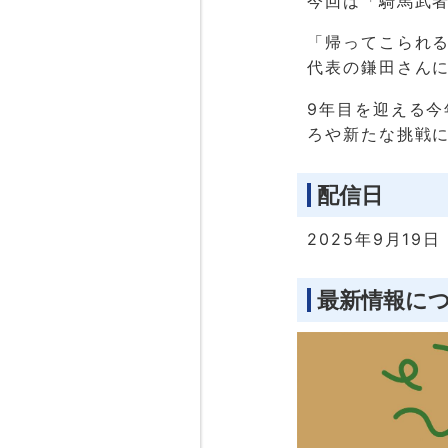
今回は「騎馬武
「帰ってこられ
代表の鎌田さん
9年目を迎える
ろや新たな挑戦
配信日
2025年9月19日
最新情報に