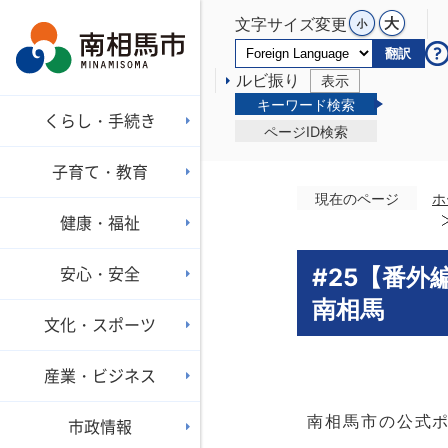
文字サイズ変更
翻訳
ルビ振り
表示
キーワード検索
くらし・手続き
ページID検索
子育て・教育
現在のページ
ホ
健康・福祉
安心・安全
#25【番外
南相馬
文化・スポーツ
産業・ビジネス
南相馬市の公式ポ
市政情報