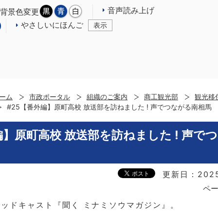
音声読み上げ
背景色変更
やさしいにほんご
表示
ーム
市政ポータル
組織のご案内
商工観光部
観光移
#25【番外編】原町高校 放送部を訪ねました ! 声でつながる南相馬
編】原町高校 放送部を訪ねました ! 声で
更新日：202
ペー
ッドキャスト『聞く ミナミソウマガジン』。