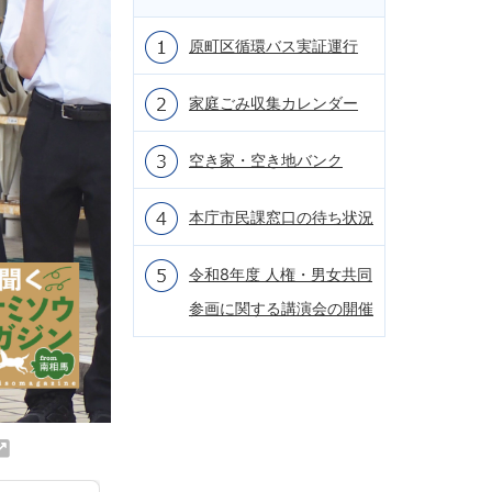
原町区循環バス実証運行
家庭ごみ収集カレンダー
空き家・空き地バンク
本庁市民課窓口の待ち状況
令和8年度 人権・男女共同
参画に関する講演会の開催