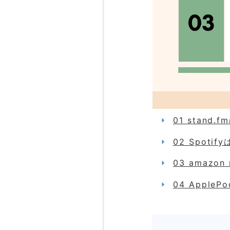
01 stand
02 Spoti
03 amazo
04 Apple