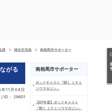
住課
移住交流係
南相馬市サポーター
目的
つながる
南相馬市サポーター
ポッドキャスト『聞く ミナミ
ソウマガジン』
5年11月04日
ジID：
29601
【R7年度】ポッドキャスト
『聞く ミナミソウマガジン』